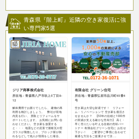
青森県『階上町』近隣の空き家復活に強
い専門家5選
ジリア商事株式会社
有限会社 グリーン住宅
所在地：青森県八戸市吹上5丁目8-
所在地：青森県弘前市品川町45番4
12
号
解体費用でお困りでしたら、 建物の再
空き家は大切な財産です！ リフォー
利用を検討しましょう。 弊社が現地
ム・リノベーションで 空き家を復活さ
内見を行い、 買取とリフォームをサ
せませんか？ 【50年の信頼と1000件
ポートいたします。 お気軽にお問い合
の実績が支える確かな売却力】 高く・
わせください。 空き家を放置する
早く売りたいを叶える信頼の売却パー
と・・・ 地震などの災害で屋根瓦や窓
トナー 有限会社グリーン住宅に お任せ
ガラスが飛散したり、ブロック塀が倒
下さい！ ご要望やご事情に合わせて
れるなどして他人が怪我をした場合、
最適な方法をご提案させて頂 ...