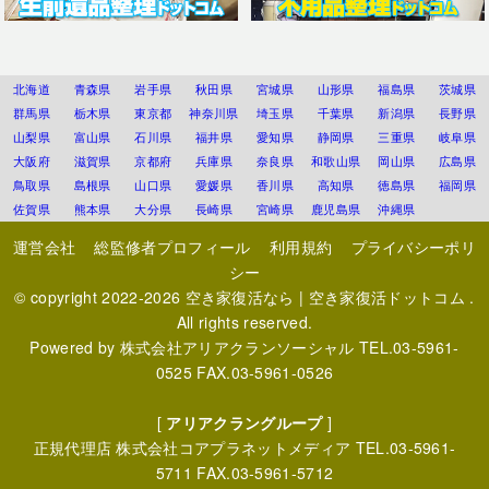
北海道
青森県
岩手県
秋田県
宮城県
山形県
福島県
茨城県
群馬県
栃木県
東京都
神奈川県
埼玉県
千葉県
新潟県
長野県
山梨県
富山県
石川県
福井県
愛知県
静岡県
三重県
岐阜県
大阪府
滋賀県
京都府
兵庫県
奈良県
和歌山県
岡山県
広島県
鳥取県
島根県
山口県
愛媛県
香川県
高知県
徳島県
福岡県
佐賀県
熊本県
大分県
長崎県
宮崎県
鹿児島県
沖縄県
運営会社
総監修者プロフィール
利用規約
プライバシーポリ
シー
© copyright 2022-2026
空き家復活なら | 空き家復活ドットコム
.
All rights reserved.
Powered by
株式会社アリアクランソーシャル
TEL.03-5961-
0525 FAX.03-5961-0526
[
アリアクラングループ
]
正規代理店
株式会社コアプラネットメディア
TEL.03-5961-
5711 FAX.03-5961-5712