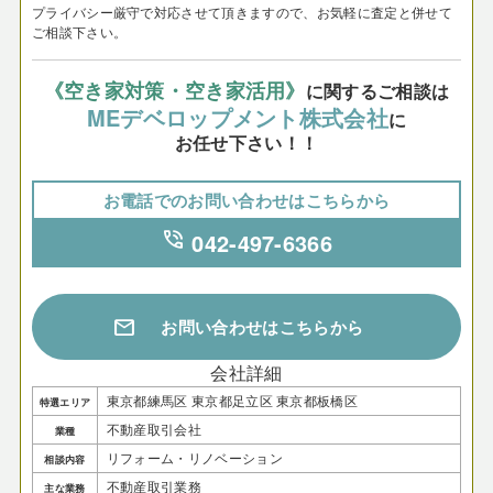
プライバシー厳守で対応させて頂きますので、お気軽に査定と併せて
ご相談下さい。
《空き家対策・空き家活用》
に関するご相談は
MEデベロップメント株式会社
に
お任せ下さい！！
お電話でのお問い合わせはこちらから
phone_in_talk
042-497-6366
mail
お問い合わせはこちらから
会社詳細
東京都練馬区 東京都足立区 東京都板橋区
特選エリア
不動産取引会社
業種
リフォーム・リノベーション
相談内容
不動産取引業務
主な業務