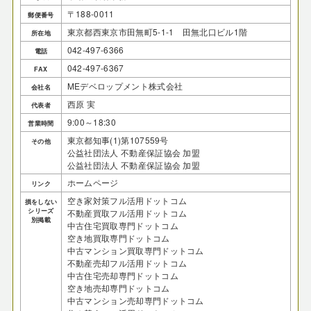
〒188-0011
郵便番号
東京都西東京市田無町5-1-1 田無北口ビル1階
所在地
042-497-6366
電話
042-497-6367
FAX
MEデベロップメント株式会社
会社名
西原 実
代表者
9:00～18:30
営業時間
東京都知事(1)第107559号
その他
公益社団法人 不動産保証協会 加盟
公益社団法人 不動産保証協会 加盟
ホームページ
リンク
空き家対策フル活用ドットコム
損をしない
シリーズ
不動産買取フル活用ドットコム
別掲載
中古住宅買取専門ドットコム
空き地買取専門ドットコム
中古マンション買取専門ドットコム
不動産売却フル活用ドットコム
中古住宅売却専門ドットコム
空き地売却専門ドットコム
中古マンション売却専門ドットコム