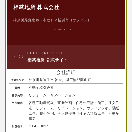
相武地所 株式会社
神奈川県鎌倉市（本社）／横浜市（オフィス）
8:00 — 17:00
OFFICIAL SITE
→ 01
相武地所 公式サイト
会社詳細
神奈川県逗子市 神奈川県三浦郡葉山町
特選エリア
不動産取引会社
業種
リフォーム・リノベーション
相談内容
各種不動産買取・事業計画、住宅の設計・施工、注文住
主な業務
宅、リフォーム・リノベーション、ウッドデッキ、壁紙
工事、狭小住宅から大規模共同住宅の請負工事、不動産
事業
〒248-0017
郵便番号