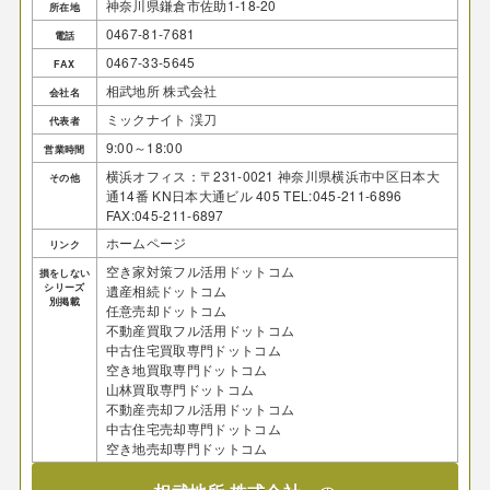
神奈川県鎌倉市佐助1-18-20
所在地
0467-81-7681
電話
0467-33-5645
FAX
相武地所 株式会社
会社名
ミックナイト 渓刀
代表者
9:00～18:00
営業時間
横浜オフィス：〒231-0021 神奈川県横浜市中区日本大
その他
通14番 KN日本大通ビル 405 TEL:045-211-6896
FAX:045-211-6897
ホームページ
リンク
空き家対策フル活用ドットコム
損をしない
シリーズ
遺産相続ドットコム
別掲載
任意売却ドットコム
不動産買取フル活用ドットコム
中古住宅買取専門ドットコム
空き地買取専門ドットコム
山林買取専門ドットコム
不動産売却フル活用ドットコム
中古住宅売却専門ドットコム
空き地売却専門ドットコム