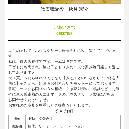
代表取締役 秋月 宏介
ごあいさつ
– GREETING –
はじめまして、ハウスグリーン株式会社の秋月宏介でございま
す！
私は、東大阪在住でマイホームは戸建です。
子どもにも恵まれ、嫁と子ども３人の５人で家族毎日楽しく過ご
しております♪
売（買）ったら終わりではなく【人と人とのつながり・ご縁を大
切に】そこから、始まるお付き合いをモットーにしております。
住宅ローンにお困りの方や相続・空き家対策のご相談など、お気
軽に東大阪密着のカエルマークのハウスグリーン(株)にご相談・
お問合せくださいませ。
お客様のご意見を尊重したご提案をいたします。
会社詳細
不動産取引会社
業種
解体、リフォーム・リノベーション
相談内容