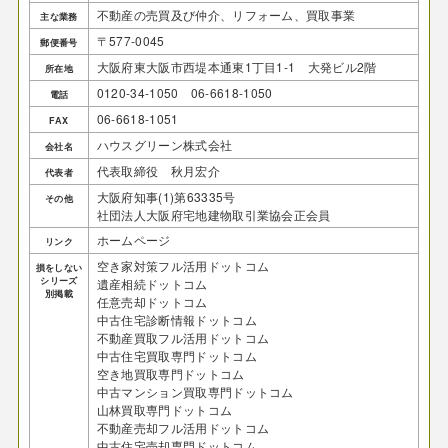
不動産の売買及び仲介、リフォーム、買取事業
主な業務
〒577-0045
郵便番号
大阪府東大阪市西堤本通東1丁目1-1 大発ビル2階
所在地
0120-34-1050 06-6618-1050
電話
06-6618-1051
FAX
ハウスグリーン株式会社
会社名
代表取締役 秋月宏介
代表者
大阪府知事(1)第63335号
その他
社団法人大阪府宅地建物取引業協会正会員
ホームページ
リンク
空き家対策フル活用ドットコム
損をしない
シリーズ
遺産相続ドットコム
別掲載
任意売却ドットコム
中古住宅診断情報ドットコム
不動産買取フル活用ドットコム
中古住宅買取専門ドットコム
空き地買取専門ドットコム
中古マンション買取専門ドットコム
山林買取専門ドットコム
不動産売却フル活用ドットコム
中古住宅売却専門ドットコム