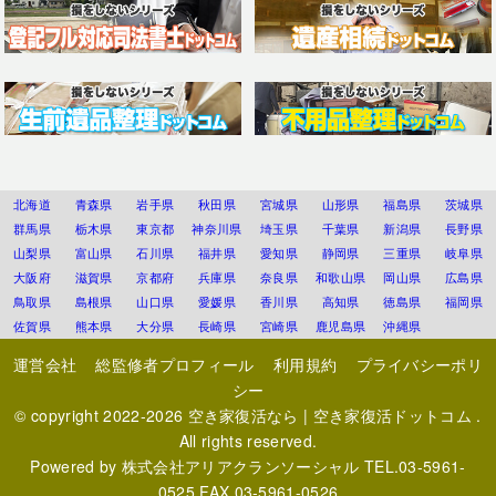
北海道
青森県
岩手県
秋田県
宮城県
山形県
福島県
茨城県
群馬県
栃木県
東京都
神奈川県
埼玉県
千葉県
新潟県
長野県
山梨県
富山県
石川県
福井県
愛知県
静岡県
三重県
岐阜県
大阪府
滋賀県
京都府
兵庫県
奈良県
和歌山県
岡山県
広島県
鳥取県
島根県
山口県
愛媛県
香川県
高知県
徳島県
福岡県
佐賀県
熊本県
大分県
長崎県
宮崎県
鹿児島県
沖縄県
運営会社
総監修者プロフィール
利用規約
プライバシーポリ
シー
© copyright 2022-2026
空き家復活なら | 空き家復活ドットコム
.
All rights reserved.
Powered by
株式会社アリアクランソーシャル
TEL.03-5961-
0525 FAX.03-5961-0526