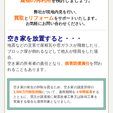
を検討しましょう。
弊社が現地内見を行い、
買取
リフォーム
と
をサポートいたします。
お気軽にお問い合わせください。
空き家を放置すると・・・
地震などの災害で屋根瓦や窓ガラスが飛散したり、
ブロック塀が倒れるなどして他人が怪我をした場
合、
空き家の所有者の責任となり、
損害賠償責任
を問わ
れることもあります。
空き家の発生の抑制を図るため、空き家の譲渡所得の
3,000万円特別控除
について、適用期間を
４年間延長
する
とともに、買主が譲渡後に耐震改修工事又は除却工事を
実施する場合も適用対象となりました。