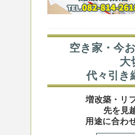
空き家・今
大
代々引き
増改築・リ
先を見
用途に合わ