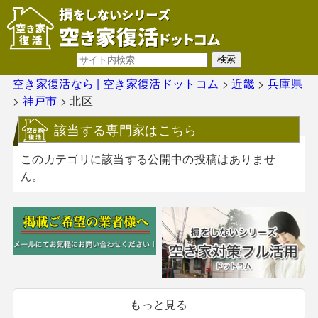
空き家復活なら | 空き家復活ドットコム
>
近畿
>
兵庫県
>
神戸市
>
北区
該当する専門家はこちら
このカテゴリに該当する公開中の投稿はありませ
ん。
もっと見る