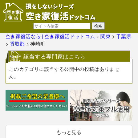
空き家復活なら | 空き家復活ドットコム
>
関東
>
千葉県
>
香取郡
>
神崎町
該当する専門家はこちら
このカテゴリに該当する公開中の投稿はありませ
ん。
もっと見る