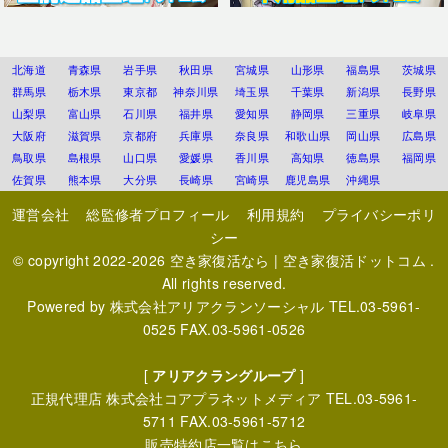
北海道
青森県
岩手県
秋田県
宮城県
山形県
福島県
茨城県
群馬県
栃木県
東京都
神奈川県
埼玉県
千葉県
新潟県
長野県
山梨県
富山県
石川県
福井県
愛知県
静岡県
三重県
岐阜県
大阪府
滋賀県
京都府
兵庫県
奈良県
和歌山県
岡山県
広島県
鳥取県
島根県
山口県
愛媛県
香川県
高知県
徳島県
福岡県
佐賀県
熊本県
大分県
長崎県
宮崎県
鹿児島県
沖縄県
運営会社
総監修者プロフィール
利用規約
プライバシーポリ
シー
© copyright 2022-2026
空き家復活なら | 空き家復活ドットコム
.
All rights reserved.
Powered by
株式会社アリアクランソーシャル
TEL.03-5961-
0525 FAX.03-5961-0526
[
アリアクラングループ
]
正規代理店
株式会社コアプラネットメディア
TEL.03-5961-
5711 FAX.03-5961-5712
販売特約店一覧はこちら