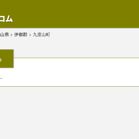
歌山県
>
伊都郡
>
九度山町
ら
ん。