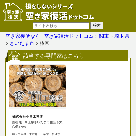
空き家復活なら | 空き家復活ドットコム
>
関東
>
埼玉県
>
さいたま市
>
桜区
該当する専門家はこちら
株式会社小川工務店
所在地：埼玉県さいたま市桜区下大
久保1799-1
埼玉県全域 東京都・千葉県・茨城県