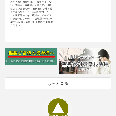
の空き家をお持ちの方 接道が足りな
い、旗竿地、再建築不可物件でお困り
はございませんか？ 解体費用や建て替
えが出来なくても、古材を活用した
「古民家再生」をご検討されてみては
いかがでしょうか？ 現場歴40年の棟
梁がいる 株式会社小川工務店に お任せ
ください！ ...
もっと見る