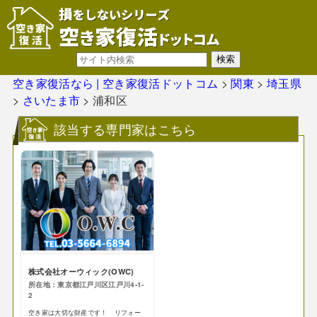
空き家復活なら | 空き家復活ドットコム
>
関東
>
埼玉県
>
さいたま市
>
浦和区
該当する専門家はこちら
株式会社オーウィック(OWC)
所在地：東京都江戸川区江戸川4-1-
2
空き家は大切な財産です！ リフォー