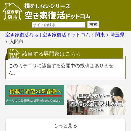
空き家復活なら | 空き家復活ドットコム
>
関東
>
埼玉県
>
入間市
該当する専門家はこちら
このカテゴリに該当する公開中の投稿はありませ
ん。
もっと見る