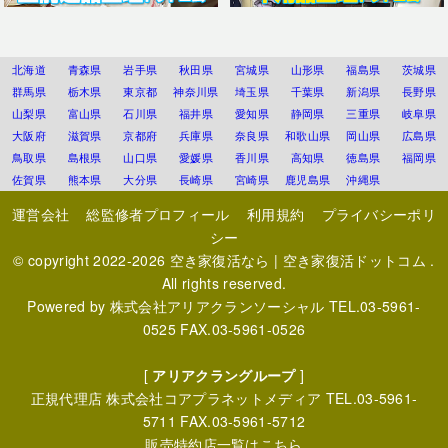
北海道
青森県
岩手県
秋田県
宮城県
山形県
福島県
茨城県
群馬県
栃木県
東京都
神奈川県
埼玉県
千葉県
新潟県
長野県
山梨県
富山県
石川県
福井県
愛知県
静岡県
三重県
岐阜県
大阪府
滋賀県
京都府
兵庫県
奈良県
和歌山県
岡山県
広島県
鳥取県
島根県
山口県
愛媛県
香川県
高知県
徳島県
福岡県
佐賀県
熊本県
大分県
長崎県
宮崎県
鹿児島県
沖縄県
運営会社
総監修者プロフィール
利用規約
プライバシーポリ
シー
© copyright 2022-2026
空き家復活なら | 空き家復活ドットコム
.
All rights reserved.
Powered by
株式会社アリアクランソーシャル
TEL.03-5961-
0525 FAX.03-5961-0526
[
アリアクラングループ
]
正規代理店
株式会社コアプラネットメディア
TEL.03-5961-
5711 FAX.03-5961-5712
販売特約店一覧はこちら