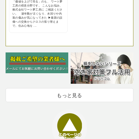
「価値を上げて売る」のも、 ワート夢
工房の得意分野です。 こんなお悩み、
株式会社ワート夢工房に ご相談くださ
い。 築年数が古くなり、水回りや内
装の傷みが気になってきた ▶最新の設
備への交換からクロスの張り替えま
で。住み心地を ...
もっと見る