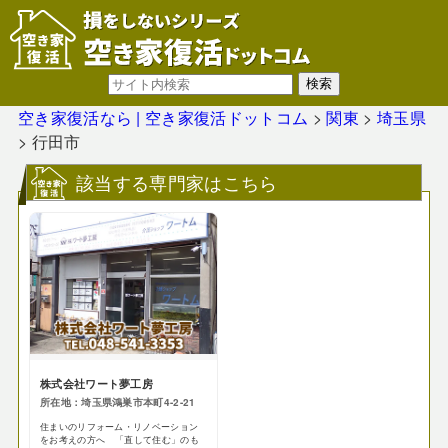
空き家復活なら | 空き家復活ドットコム
>
関東
>
埼玉県
>
行田市
該当する専門家はこちら
株式会社ワート夢工房
所在地：埼玉県鴻巣市本町4-2-21
住まいのリフォーム・リノベーション
をお考えの方へ 「直して住む」のも