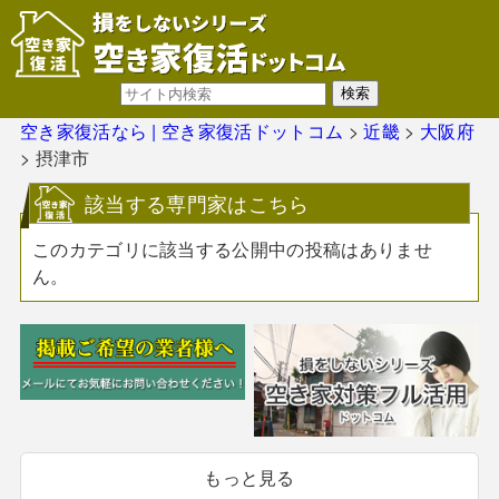
空き家復活なら | 空き家復活ドットコム
>
近畿
>
大阪府
>
摂津市
該当する専門家はこちら
このカテゴリに該当する公開中の投稿はありませ
ん。
もっと見る