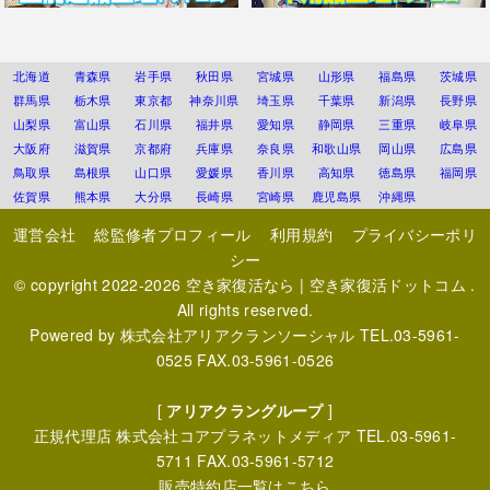
北海道
青森県
岩手県
秋田県
宮城県
山形県
福島県
茨城県
群馬県
栃木県
東京都
神奈川県
埼玉県
千葉県
新潟県
長野県
山梨県
富山県
石川県
福井県
愛知県
静岡県
三重県
岐阜県
大阪府
滋賀県
京都府
兵庫県
奈良県
和歌山県
岡山県
広島県
鳥取県
島根県
山口県
愛媛県
香川県
高知県
徳島県
福岡県
佐賀県
熊本県
大分県
長崎県
宮崎県
鹿児島県
沖縄県
運営会社
総監修者プロフィール
利用規約
プライバシーポリ
シー
© copyright 2022-2026
空き家復活なら | 空き家復活ドットコム
.
All rights reserved.
Powered by
株式会社アリアクランソーシャル
TEL.03-5961-
0525 FAX.03-5961-0526
[
アリアクラングループ
]
正規代理店
株式会社コアプラネットメディア
TEL.03-5961-
5711 FAX.03-5961-5712
販売特約店一覧はこちら