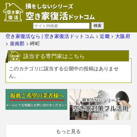
空き家復活なら | 空き家復活ドットコム
>
近畿
>
大阪府
>
泉南郡
>
岬町
該当する専門家はこちら
このカテゴリに該当する公開中の投稿はありませ
ん。
もっと見る