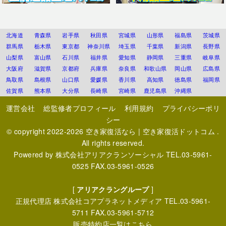
北海道
青森県
岩手県
秋田県
宮城県
山形県
福島県
茨城県
群馬県
栃木県
東京都
神奈川県
埼玉県
千葉県
新潟県
長野県
山梨県
富山県
石川県
福井県
愛知県
静岡県
三重県
岐阜県
大阪府
滋賀県
京都府
兵庫県
奈良県
和歌山県
岡山県
広島県
鳥取県
島根県
山口県
愛媛県
香川県
高知県
徳島県
福岡県
佐賀県
熊本県
大分県
長崎県
宮崎県
鹿児島県
沖縄県
運営会社
総監修者プロフィール
利用規約
プライバシーポリ
シー
© copyright 2022-2026
空き家復活なら | 空き家復活ドットコム
.
All rights reserved.
Powered by
株式会社アリアクランソーシャル
TEL.03-5961-
0525 FAX.03-5961-0526
[
アリアクラングループ
]
正規代理店
株式会社コアプラネットメディア
TEL.03-5961-
5711 FAX.03-5961-5712
販売特約店一覧はこちら