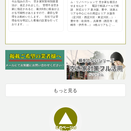
今お悩みの方へ 空き家対策特別措置
ム・リノベーションで 空き家を復活さ
法が、改正されました。 管理不全空き
せませんか？ 電話で相談メールで相
家に指定されると、最大6倍に税金が上
談 対応エリア 新大阪、豊中、淡路エ
がる可能性がありますので、適切な管
リアを中心にその周辺エリア 大阪市
理をお勧めいたします。 当社では管
（淀川区・西淀川区・東淀川区…）・
理会社を明記した看板の設置を行って
豊中市・吹田市… 兵庫県（西宮市・尼
おります。 ...
崎市・伊丹市…） ※他エリアもご ...
もっと見る