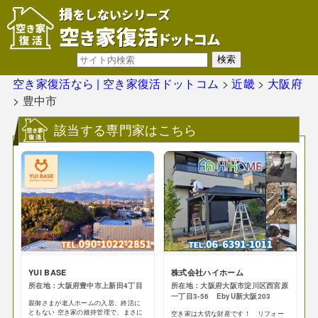
空き家復活なら | 空き家復活ドットコム
>
近畿
>
大阪府
>
豊中市
該当する専門家はこちら
YUI BASE
株式会社ハイホーム
所在地：大阪府豊中市上新田4丁目
所在地：大阪府大阪市淀川区西宮原
一丁目3-56 EbyU新大阪203
親御さまが老人ホームの入居、終活に
ともない 空き家の維持管理で、まさに
空き家は大切な財産です！ リフォー