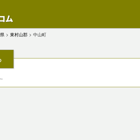
形県
>
東村山郡
>
中山町
ら
ん。