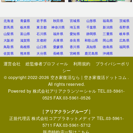
北海道
青森県
岩手県
秋田県
宮城県
山形県
福島県
茨城県
群馬県
栃木県
東京都
神奈川県
埼玉県
千葉県
新潟県
長野県
山梨県
富山県
石川県
福井県
愛知県
静岡県
三重県
岐阜県
大阪府
滋賀県
京都府
兵庫県
奈良県
和歌山県
岡山県
広島県
鳥取県
島根県
山口県
愛媛県
香川県
高知県
徳島県
福岡県
佐賀県
熊本県
大分県
長崎県
宮崎県
鹿児島県
沖縄県
運営会社
総監修者プロフィール
利用規約
プライバシーポリ
シー
© copyright 2022-2026
空き家復活なら | 空き家復活ドットコム
.
All rights reserved.
Powered by
株式会社アリアクランソーシャル
TEL.03-5961-
0525 FAX.03-5961-0526
[
アリアクラングループ
]
正規代理店
株式会社コアプラネットメディア
TEL.03-5961-
5711 FAX.03-5961-5712
販売特約店一覧はこちら