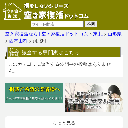
空き家復活なら | 空き家復活ドットコム
>
東北
>
山形県
>
西村山郡
>
河北町
該当する専門家はこちら
このカテゴリに該当する公開中の投稿はありませ
ん。
もっと見る