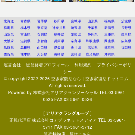
北海道
青森県
岩手県
秋田県
宮城県
山形県
福島県
茨城県
群馬県
栃木県
東京都
神奈川県
埼玉県
千葉県
新潟県
長野県
山梨県
富山県
石川県
福井県
愛知県
静岡県
三重県
岐阜県
大阪府
滋賀県
京都府
兵庫県
奈良県
和歌山県
岡山県
広島県
鳥取県
島根県
山口県
愛媛県
香川県
高知県
徳島県
福岡県
佐賀県
熊本県
大分県
長崎県
宮崎県
鹿児島県
沖縄県
運営会社
総監修者プロフィール
利用規約
プライバシーポリ
シー
© copyright 2022-2026
空き家復活なら | 空き家復活ドットコム
.
All rights reserved.
Powered by
株式会社アリアクランソーシャル
TEL.03-5961-
0525 FAX.03-5961-0526
[
アリアクラングループ
]
正規代理店
株式会社コアプラネットメディア
TEL.03-5961-
5711 FAX.03-5961-5712
販売特約店一覧はこちら