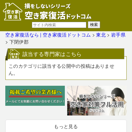
空き家復活なら | 空き家復活ドットコム
>
東北
>
岩手県
>
下閉伊郡
該当する専門家はこちら
このカテゴリに該当する公開中の投稿はありませ
ん。
もっと見る