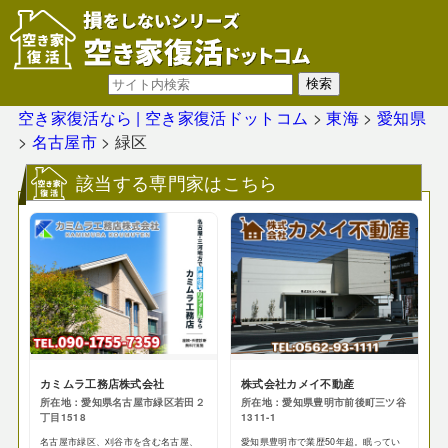
空き家復活なら | 空き家復活ドットコム
>
東海
>
愛知県
>
名古屋市
>
緑区
該当する専門家はこちら
カミムラ工務店株式会社
株式会社カメイ不動産
所在地：愛知県名古屋市緑区若田２
所在地：愛知県豊明市前後町三ツ谷
丁目1518
1311-1
名古屋市緑区、刈谷市を含む名古屋、
愛知県豊明市で業歴50年超。眠ってい