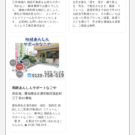
三河地域の 相続不動産をお持ちの方へ
る空き家を「貸す・直す・建て替え
売れない・解体費用でお困りでした
る・売る」で復活させます。建築・リ
ら、 建物の再利用を検討しましょう。
フォーム・賃貸管理まで自社で手がけ
弊社が現地内見を行い、 メンテナン
る総合不動産だから、その家にいちば
スとリフォームをサポートいたしま
ん合った再生プランをご提案。放置リ
す。 お気軽にお問い合わせください。
スクを避けて、空き家を価値ある資産
カミムラ工務店株式会社 ...
に。ご相談は無料。
相続あんしんサポートなごや
所在地：愛知県名古屋市南区堤起町
三丁目32番地
愛知県名古屋市南区・緑区・熱田区 相
続したご実家(不動産)の リフォーム・
リノベーション、解体は 相続あんしん
サポートなごやへ ご相談ください。
運 営 お電話でのお問い合わせはこ
ちらから ☎ 0120-758-519 ...