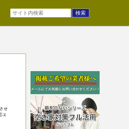
させ
応エ