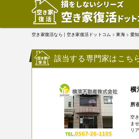
空き家復活なら | 空き家復活ドットコム
>
東海
>
愛
該当する専門家はこち
横
所
空
ませ
リア