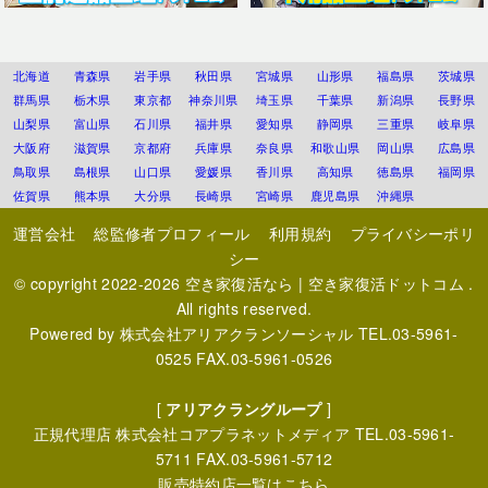
北海道
青森県
岩手県
秋田県
宮城県
山形県
福島県
茨城県
群馬県
栃木県
東京都
神奈川県
埼玉県
千葉県
新潟県
長野県
山梨県
富山県
石川県
福井県
愛知県
静岡県
三重県
岐阜県
大阪府
滋賀県
京都府
兵庫県
奈良県
和歌山県
岡山県
広島県
鳥取県
島根県
山口県
愛媛県
香川県
高知県
徳島県
福岡県
佐賀県
熊本県
大分県
長崎県
宮崎県
鹿児島県
沖縄県
運営会社
総監修者プロフィール
利用規約
プライバシーポリ
シー
© copyright 2022-2026
空き家復活なら | 空き家復活ドットコム
.
All rights reserved.
Powered by
株式会社アリアクランソーシャル
TEL.03-5961-
0525 FAX.03-5961-0526
[
アリアクラングループ
]
正規代理店
株式会社コアプラネットメディア
TEL.03-5961-
5711 FAX.03-5961-5712
販売特約店一覧はこちら