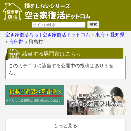
空き家復活なら | 空き家復活ドットコム
>
東海
>
愛知県
>
海部郡
>
飛島村
該当する専門家はこちら
このカテゴリに該当する公開中の投稿はありませ
ん。
もっと見る