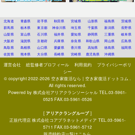
北海道
青森県
岩手県
秋田県
宮城県
山形県
福島県
茨城県
群馬県
栃木県
東京都
神奈川県
埼玉県
千葉県
新潟県
長野県
山梨県
富山県
石川県
福井県
愛知県
静岡県
三重県
岐阜県
大阪府
滋賀県
京都府
兵庫県
奈良県
和歌山県
岡山県
広島県
鳥取県
島根県
山口県
愛媛県
香川県
高知県
徳島県
福岡県
佐賀県
熊本県
大分県
長崎県
宮崎県
鹿児島県
沖縄県
運営会社
総監修者プロフィール
利用規約
プライバシーポリ
シー
© copyright 2022-2026
空き家復活なら | 空き家復活ドットコム
.
All rights reserved.
Powered by
株式会社アリアクランソーシャル
TEL.03-5961-
0525 FAX.03-5961-0526
[
アリアクラングループ
]
正規代理店
株式会社コアプラネットメディア
TEL.03-5961-
5711 FAX.03-5961-5712
販売特約店一覧はこちら