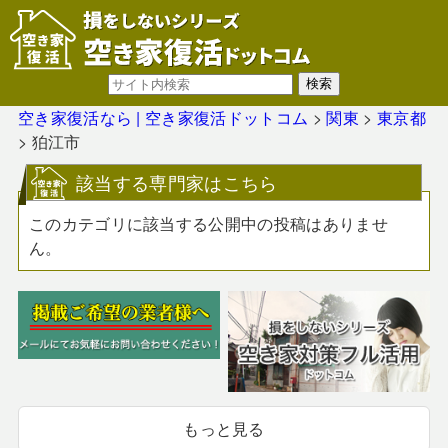
空き家復活なら | 空き家復活ドットコム
>
関東
>
東京都
>
狛江市
該当する専門家はこちら
このカテゴリに該当する公開中の投稿はありませ
ん。
もっと見る