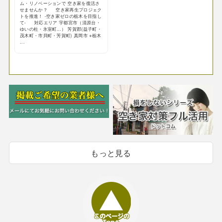
ム・リノベーションで 空き家を復活さ
せませんか？ 空き家再生プロジェク
トを推進！ -空き家ゼロの栃木を目指し
て- 対応エリア 宇都宮市（清原台・
ゆいの杜・氷室町…） 芳賀郡(益子町・
茂木町・市貝町・芳賀町) 真岡市 ※栃木
...
もっと見る