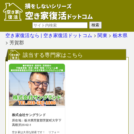
空き家復活なら | 空き家復活ドットコム
>
関東
>
栃木県
>
芳賀郡
該当する専門家はこちら
株式会社サングランド
所在地：栃木県芳賀郡芳賀町大字下
高根沢2542-1
空き家は大切な財産です！ リフォー