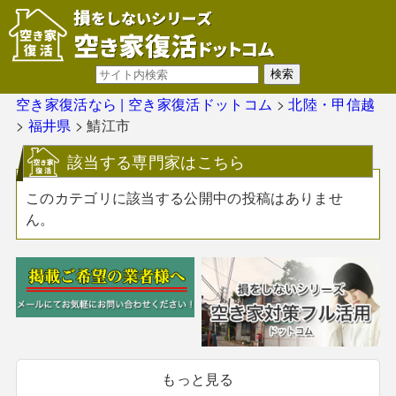
空き家復活なら | 空き家復活ドットコム
>
北陸・甲信越
>
福井県
>
鯖江市
該当する専門家はこちら
このカテゴリに該当する公開中の投稿はありませ
ん。
もっと見る