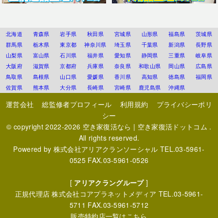
北海道
青森県
岩手県
秋田県
宮城県
山形県
福島県
茨城県
群馬県
栃木県
東京都
神奈川県
埼玉県
千葉県
新潟県
長野県
山梨県
富山県
石川県
福井県
愛知県
静岡県
三重県
岐阜県
大阪府
滋賀県
京都府
兵庫県
奈良県
和歌山県
岡山県
広島県
鳥取県
島根県
山口県
愛媛県
香川県
高知県
徳島県
福岡県
佐賀県
熊本県
大分県
長崎県
宮崎県
鹿児島県
沖縄県
運営会社
総監修者プロフィール
利用規約
プライバシーポリ
シー
© copyright 2022-2026
空き家復活なら | 空き家復活ドットコム
.
All rights reserved.
Powered by
株式会社アリアクランソーシャル
TEL.03-5961-
0525 FAX.03-5961-0526
[
アリアクラングループ
]
正規代理店
株式会社コアプラネットメディア
TEL.03-5961-
5711 FAX.03-5961-5712
販売特約店一覧はこちら