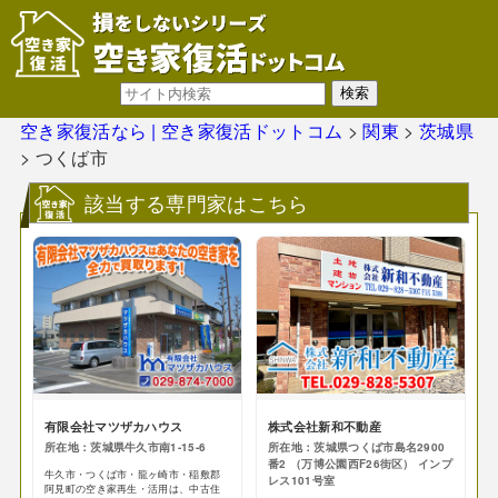
空き家復活なら | 空き家復活ドットコム
>
関東
>
茨城県
>
つくば市
該当する専門家はこちら
有限会社マツザカハウス
株式会社新和不動産
所在地：茨城県牛久市南1-15-6
所在地：茨城県つくば市島名2900
番2 （万博公園西F26街区） インプ
牛久市・つくば市・龍ヶ崎市・稲敷郡
レス101号室
阿見町の空き家再生・活用は、中古住