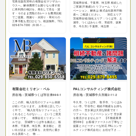
宅再生販売30年の有限会社マツザカハ
茨城県全域、千葉県、埼玉県 相続した
ウスへ。解体費用でお困りなら壊す前
ご実家(不動産)の リフォーム・リノ
に再利用の検討を。再生して売る・貸
ベーション、解体は 株式会社新和不動
す・そのまま買取の3ルートを費用比較
産へ ご相談ください。 対応エリア
でご提案。雨漏り・水回り・草刈りの
茨城県全域(強化エリア：つくば市、土
工事手配も窓口ひとつ。相談無料。TEL
浦市、つくばみらい市、常総市、坂東
029-874-7000（9:00-1 ...
市、牛久市) 千葉県、埼玉県 ...
有限会社ミリオン・ベル
PALコンサルティング株式会社
所在地：茨城県つくば市古来698-1
所在地：茨城県牛久市南2-11-2
ここの所、輸入住宅のリフォーム依頼
牛久市、つくば市、 取手市、つくばみ
が続いております。 お客様と話してい
らい市、守谷市に 相続不動産をお持ち
く中で、 「輸入住宅をリフォームして
の方へ 空き家は大切な財産です！
くれるところがない…」 というご意見
リフォーム・リノベーションで 空き家
が多いです。 有限会社ミリオン・ベ
を復活させませんか？ 【不動産業界
ルでは、 茨城県つくば市を拠点に、栃
歴36年】 お客様ファーストの丁寧なご
木県、千葉県、埼玉県、東京都と、 思
提案とスピーディーな対応 PALコンサ
い出が詰まった実家を、次世代に愛さ
ルティング株式会社に お任せ下さ ...
れる資産へと、 物 ...