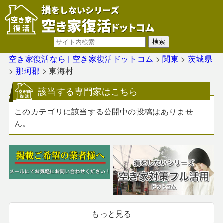
空き家復活なら | 空き家復活ドットコム
>
関東
>
茨城県
>
那珂郡
>
東海村
該当する専門家はこちら
このカテゴリに該当する公開中の投稿はありませ
ん。
もっと見る