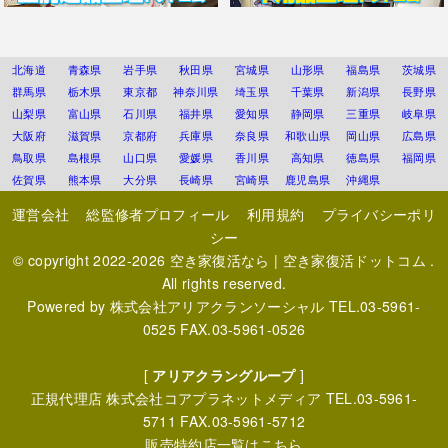
北海道
青森県
岩手県
秋田県
宮城県
山形県
福島県
茨城県
群馬県
栃木県
東京都
神奈川県
埼玉県
千葉県
新潟県
長野県
山梨県
富山県
石川県
福井県
愛知県
静岡県
三重県
岐阜県
大阪府
滋賀県
京都府
兵庫県
奈良県
和歌山県
岡山県
広島県
鳥取県
島根県
山口県
愛媛県
香川県
高知県
徳島県
福岡県
佐賀県
熊本県
大分県
長崎県
宮崎県
鹿児島県
沖縄県
運営会社
総監修者プロフィール
利用規約
プライバシーポリ
シー
© copyright 2022-2026
空き家復活なら | 空き家復活ドットコム
.
All rights reserved.
Powered by
株式会社アリアクランソーシャル
TEL.03-5961-
0525 FAX.03-5961-0526
[
アリアクラングループ
]
正規代理店
株式会社コアプラネットメディア
TEL.03-5961-
5711 FAX.03-5961-5712
販売特約店一覧はこちら