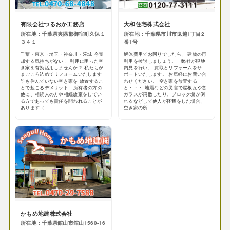
有限会社つるおか工務店
大和住宅株式会社
所在地：千葉県夷隅郡御宿町久保１
所在地：千葉県市川市鬼越1丁目2
３４１
番1号
千葉・東京・埼玉・神奈川・茨城 今売
解体費用でお困りでしたら、 建物の再
却する気持ちがない！ 利用に困った空
利用を検討しましょう。 弊社が現地
き家を有効活用しませんか？ 私たちが
内見を行い、 買取とリフォームをサ
まごころ込めてリフォームいたします
ポートいたします。 お気軽にお問い合
誰も住んでいない空き家を 放置するこ
わせください。 空き家を放置する
とで起こるデメリット 所有者の方の
と・・・ 地震などの災害で屋根瓦や窓
他に、相続人の方や相続放棄をしてい
ガラスが飛散したり、ブロック塀が倒
る方であっても責任を問われることが
れるなどして他人が怪我をした場合、
あります（ ...
空き家の所 ...
かもめ地建株式会社
所在地：千葉県館山市館山1560-16