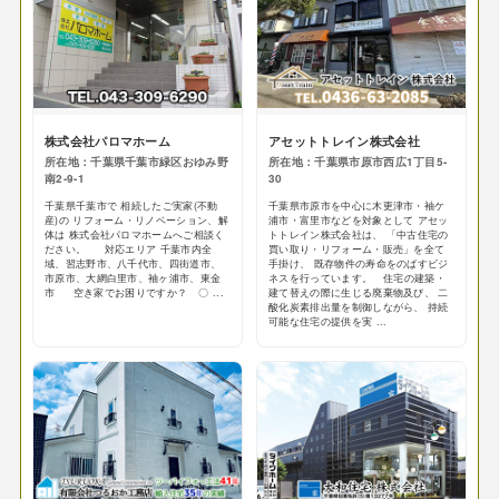
株式会社パロマホーム
アセットトレイン株式会社
所在地：千葉県千葉市緑区おゆみ野
所在地：千葉県市原市西広1丁目5-
南2-9-1
30
千葉県千葉市で 相続したご実家(不動
千葉県市原市を中心に木更津市・袖ケ
産)の リフォーム・リノベーション、解
浦市・富里市などを対象として アセッ
体は 株式会社パロマホームへご相談く
トトレイン株式会社は、 「中古住宅の
ださい。 対応エリア 千葉市内全
買い取り・リフォーム・販売」を全て
域、習志野市、八千代市、四街道市、
手掛け、 既存物件の寿命をのばすビジ
市原市、大網白里市、袖ヶ浦市、東金
ネスを行っています。 住宅の建築・
市 空き家でお困りですか？ 〇 ...
建て替えの際に生じる廃棄物及び、 二
酸化炭素排出量を制御しながら、 持続
可能な住宅の提供を実 ...