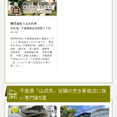
株式会社うえだの木
所在地：千葉県東金市田間３丁目
41-12
2024年5月に千葉県東金市に新規オープ
ンした 株式会社うえだの木です。 東金
市を中心に千葉県全域と 湘南エリア(平
塚市 、藤沢市 、茅ヶ崎市 、秦野市 、
伊勢原市 、 高座郡寒川町 、中郡大磯
町、 中郡二宮町)を対象に、 不動産歴
17年以上のスタッフを筆頭に皆様の
「住」について 様々な視点から寄り
添ってい ...
千葉県『山武市』近隣の空き家復活に強
い専門家5選