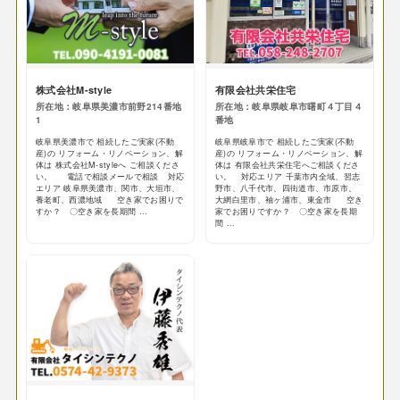
株式会社M-style
有限会社共栄住宅
所在地：岐阜県美濃市前野214番地
所在地：岐阜県岐阜市曙町４丁目４
1
番地
岐阜県美濃市で 相続したご実家(不動
岐阜県岐阜市で 相続したご実家(不動
産)の リフォーム・リノベーション、解
産)の リフォーム・リノベーション、解
体は 株式会社M-styleへ ご相談くださ
体は 有限会社共栄住宅へご相談くださ
い。 電話で相談メールで相談 対応
い。 対応エリア 千葉市内全域、習志
エリア 岐阜県美濃市、関市、大垣市、
野市、八千代市、四街道市、市原市、
養老町、西濃地域 空き家でお困りで
大網白里市、袖ヶ浦市、東金市 空き
すか？ 〇空き家を長期間 ...
家でお困りですか？ 〇空き家を長期
間 ...