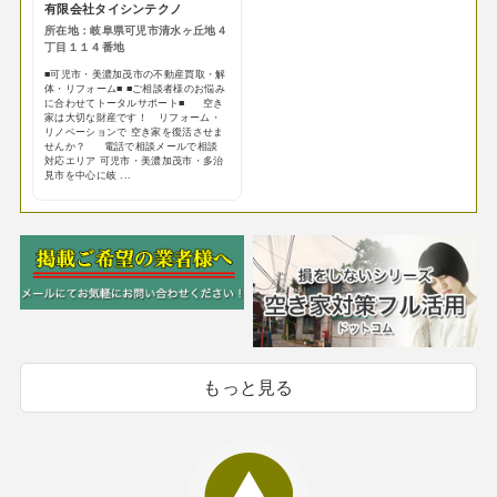
有限会社タイシンテクノ
所在地：岐阜県可児市清水ヶ丘地４
丁目１１４番地
■可児市・美濃加茂市の不動産買取・解
体・リフォーム■ ■ご相談者様のお悩み
に合わせてトータルサポート■ 空き
家は大切な財産です！ リフォーム・
リノベーションで 空き家を復活させま
せんか？ 電話で相談メールで相談
対応エリア 可児市・美濃加茂市・多治
見市を中心に岐 ...
もっと見る