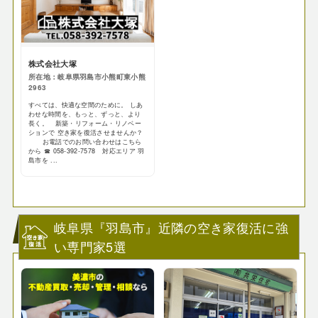
株式会社大塚
所在地：岐阜県羽島市小熊町東小熊
2963
すべては、快適な空間のために。 しあ
わせな時間を、もっと、ずっと、より
長く。 新築・リフォーム・リノベー
ションで 空き家を復活させませんか？
お電話でのお問い合わせはこちら
から ☎ 058-392-7578 対応エリア 羽
島市を ...
岐阜県『羽島市』近隣の空き家復活に強
い専門家5選