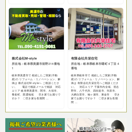
株式会社M-style
有限会社共栄住宅
所在地：岐阜県美濃市前野214番地
所在地：岐阜県岐阜市曙町４丁目４
1
番地
岐阜県美濃市で 相続したご実家(不動
岐阜県岐阜市で 相続したご実家(不動
産)の リフォーム・リノベーション、解
産)の リフォーム・リノベーション、解
体は 株式会社M-styleへ ご相談くださ
体は 有限会社共栄住宅へご相談くださ
い。 電話で相談メールで相談 対応
い。 対応エリア 千葉市内全域、習志
エリア 岐阜県美濃市、関市、大垣市、
野市、八千代市、四街道市、市原市、
養老町、西濃地域 空き家でお困りで
大網白里市、袖ヶ浦市、東金市 空き
すか？ 〇空き家を長期間 ...
家でお困りですか？ 〇空き家を長期
間 ...