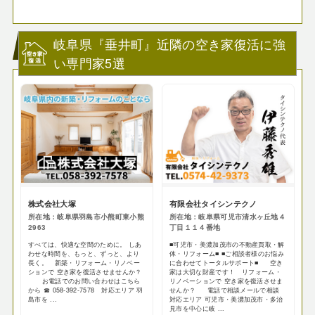
岐阜県『垂井町』近隣の空き家復活に強
い専門家5選
株式会社大塚
有限会社タイシンテクノ
所在地：岐阜県羽島市小熊町東小熊
所在地：岐阜県可児市清水ヶ丘地４
2963
丁目１１４番地
すべては、快適な空間のために。 しあ
■可児市・美濃加茂市の不動産買取・解
わせな時間を、もっと、ずっと、より
体・リフォーム■ ■ご相談者様のお悩み
長く。 新築・リフォーム・リノベー
に合わせてトータルサポート■ 空き
ションで 空き家を復活させませんか？
家は大切な財産です！ リフォーム・
お電話でのお問い合わせはこちら
リノベーションで 空き家を復活させま
から ☎ 058-392-7578 対応エリア 羽
せんか？ 電話で相談メールで相談
島市を ...
対応エリア 可児市・美濃加茂市・多治
見市を中心に岐 ...