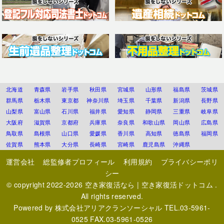
北海道
青森県
岩手県
秋田県
宮城県
山形県
福島県
茨城県
群馬県
栃木県
東京都
神奈川県
埼玉県
千葉県
新潟県
長野県
山梨県
富山県
石川県
福井県
愛知県
静岡県
三重県
岐阜県
大阪府
滋賀県
京都府
兵庫県
奈良県
和歌山県
岡山県
広島県
鳥取県
島根県
山口県
愛媛県
香川県
高知県
徳島県
福岡県
佐賀県
熊本県
大分県
長崎県
宮崎県
鹿児島県
沖縄県
運営会社
総監修者プロフィール
利用規約
プライバシーポリ
シー
© copyright 2022-2026
空き家復活なら | 空き家復活ドットコム
.
All rights reserved.
Powered by
株式会社アリアクランソーシャル
TEL.03-5961-
0525 FAX.03-5961-0526