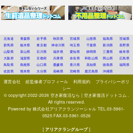
北海道
青森県
岩手県
秋田県
宮城県
山形県
福島県
茨城県
群馬県
栃木県
東京都
神奈川県
埼玉県
千葉県
新潟県
長野県
山梨県
富山県
石川県
福井県
愛知県
静岡県
三重県
岐阜県
大阪府
滋賀県
京都府
兵庫県
奈良県
和歌山県
岡山県
広島県
鳥取県
島根県
山口県
愛媛県
香川県
高知県
徳島県
福岡県
佐賀県
熊本県
大分県
長崎県
宮崎県
鹿児島県
沖縄県
運営会社
総監修者プロフィール
利用規約
プライバシーポリ
シー
© copyright 2022-2026
空き家復活なら | 空き家復活ドットコム
.
All rights reserved.
Powered by
株式会社アリアクランソーシャル
TEL.03-5961-
0525 FAX.03-5961-0526
[
アリアクラングループ
]