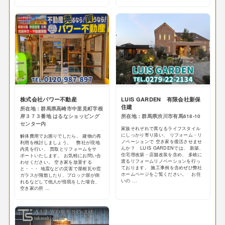
株式会社パワー不動産
LUIS GARDEN 有限会社新保
住建
所在地：群馬県高崎市中里見町字根
岸３７３番地 はるなショッピング
所在地：群馬県渋川市有馬618-10
センター内
家族それぞれで異なるライフスタイル
にしっかり寄り添い、 リフォーム・リ
解体費用でお困りでしたら、 建物の再
ノベーションで 空き家を復活させませ
利用を検討しましょう。 弊社が現地
んか？ LUIS GARDENでは、 新築、
内見を行い、 買取とリフォームをサ
住宅増改築・店舗改装を含め、 多岐に
ポートいたします。 お気軽にお問い合
渡るリフォームリノベーションを行っ
わせください。 空き家を放置する
ております。 施工事例を含めぜひ弊社
と・・・ 地震などの災害で屋根瓦や窓
ホームページをご覧ください。 お住
ガラスが飛散したり、ブロック塀が倒
いの ...
れるなどして他人が怪我をした場合、
空き家の所 ...