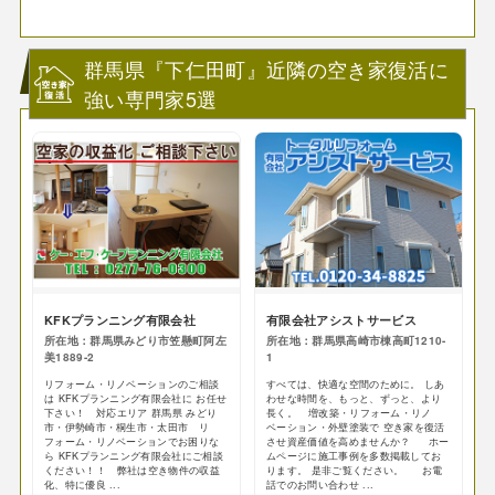
群馬県『下仁田町』近隣の空き家復活に
強い専門家5選
KFKプランニング有限会社
有限会社アシストサービス
所在地：群馬県みどり市笠懸町阿左
所在地：群馬県高崎市棟高町1210-
美1889-2
1
リフォーム・リノベーションのご相談
すべては、快適な空間のために。 しあ
は KFKプランニング有限会社に お任せ
わせな時間を、もっと、ずっと、より
下さい！ 対応エリア 群馬県 みどり
長く。 増改築・リフォーム・リノ
市・伊勢崎市・桐生市・太田市 リ
ベーション・外壁塗装で 空き家を復活
フォーム・リノベーションでお困りな
させ資産価値を高めませんか？ ホー
ら KFKプランニング有限会社にご相談
ムページに施工事例を多数掲載してお
ください！！ 弊社は空き物件の収益
ります。 是非ご覧ください。 お電
化、特に優良 ...
話でのお問い合わせ ...