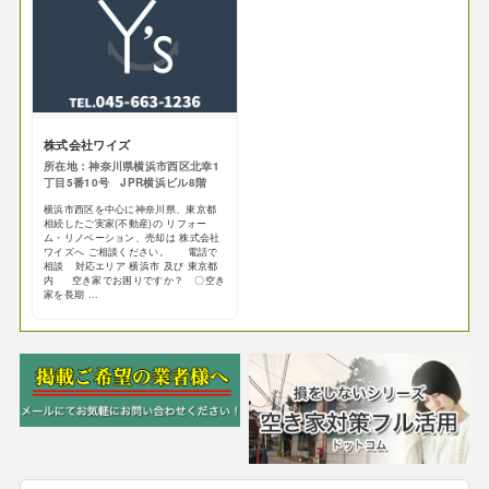
株式会社ワイズ
所在地：神奈川県横浜市西区北幸1
丁目5番10号 JPR横浜ビル8階
横浜市西区を中心に神奈川県、東京都
相続したご実家(不動産)の リフォー
ム・リノベーション、売却は 株式会社
ワイズへ ご相談ください。 電話で
相談 対応エリア 横浜市 及び 東京都
内 空き家でお困りですか？ 〇空き
家を長期 ...