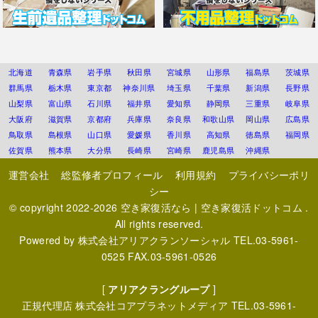
北海道
青森県
岩手県
秋田県
宮城県
山形県
福島県
茨城県
群馬県
栃木県
東京都
神奈川県
埼玉県
千葉県
新潟県
長野県
山梨県
富山県
石川県
福井県
愛知県
静岡県
三重県
岐阜県
大阪府
滋賀県
京都府
兵庫県
奈良県
和歌山県
岡山県
広島県
鳥取県
島根県
山口県
愛媛県
香川県
高知県
徳島県
福岡県
佐賀県
熊本県
大分県
長崎県
宮崎県
鹿児島県
沖縄県
運営会社
総監修者プロフィール
利用規約
プライバシーポリ
シー
© copyright 2022-2026
空き家復活なら | 空き家復活ドットコム
.
All rights reserved.
Powered by
株式会社アリアクランソーシャル
TEL.03-5961-
0525 FAX.03-5961-0526
[
アリアクラングループ
]
正規代理店
株式会社コアプラネットメディア
TEL.03-5961-