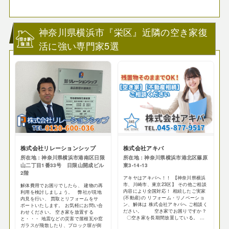
神奈川県横浜市『栄区』近隣の空き家復
活に強い専門家5選
株式会社リレーションシップ
株式会社アキバ
所在地：神奈川県横浜市港南区日限
所在地：神奈川県横浜市港北区篠原
山二丁目1番33号 日限山開成ビル
東3-14-13
2階
アキヤはアキバへ！！ 【神奈川県横浜
市、川崎市、東京23区】 その他ご相談
解体費用でお困りでしたら、 建物の再
内容により全国対応！ 相続したご実家
利用を検討しましょう。 弊社が現地
(不動産)の リフォーム・リノベーショ
内見を行い、 買取とリフォームをサ
ン、解体は 株式会社アキバへ ご相談く
ポートいたします。 お気軽にお問い合
ださい。 空き家でお困りですか？
わせください。 空き家を放置する
〇空き家を長期間放置している。 ...
と・・・ 地震などの災害で屋根瓦や窓
ガラスが飛散したり、ブロック塀が倒