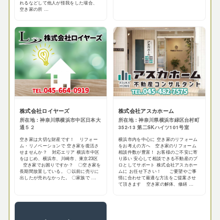
れるなどして他人が怪我をした場合、
空き家の所 ...
株式会社ロイヤーズ
株式会社アスカホーム
所在地：神奈川県横浜市中区日本大
所在地：神奈川県横浜市緑区台村町
通５２
352-13 第二SKハイツ101号室
空き家は大切な財産です！ リフォー
横浜市内を中心に 空き家のリフォーム
ム・リノベーションで 空き家を復活さ
をお考えの方へ 空き家のリフォーム
せませんか？ 対応エリア 横浜市中区
相談件数が豊富！ お客様のご不安に寄
をはじめ、横浜市、川崎市、東京23区
り添い 安心して相談できる不動産のプ
空き家でお困りですか？ 〇空き家を
ロとしてサポート 株式会社アスカホー
長期間放置している。 〇以前に売りに
ムに お任せ下さい！ ご要望やご事
出したが売れなかった。 〇家族で ...
情に合わせて最適な方法をご提案させ
て頂きます 空き家の解体、修繕 ...