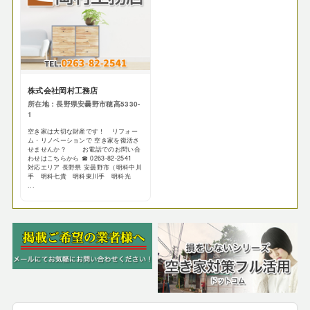
株式会社岡村工務店
所在地：長野県安曇野市穂高5330-
1
空き家は大切な財産です！ リフォー
ム・リノベーションで 空き家を復活さ
せませんか？ お電話でのお問い合
わせはこちらから ☎ 0263-82-2541
対応エリア 長野県 安曇野市（明科中川
手 明科七貴 明科東川手 明科光
...