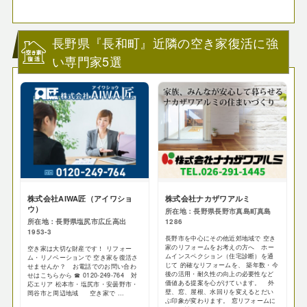
長野県『長和町』近隣の空き家復活に強
い専門家5選
株式会社AIWA匠（アイワショ
株式会社ナカザワアルミ
ウ）
所在地：長野県長野市真島町真島
所在地：長野県塩尻市広丘高出
1286
1953-3
長野市を中心にその他近郊地域で 空き
家のリフォームをお考えの方へ ホー
空き家は大切な財産です！ リフォー
ムインスペクション（住宅診断）を通
ム・リノベーションで 空き家を復活さ
じて 的確なリフォームを、 築年数・今
せませんか？ お電話でのお問い合わ
後の活用・耐久性の向上の必要性など
せはこちらから ☎ 0120-249-764 対
価値ある提案を心がけています。 外
応エリア 松本市・塩尻市・安曇野市・
壁、窓、屋根、水回りを変えるとだい
岡谷市と周辺地域 空き家で ...
ぶ印象が変わります。 窓リフォームに