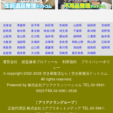
北海道
青森県
岩手県
秋田県
宮城県
山形県
福島県
茨城県
群馬県
栃木県
東京都
神奈川県
埼玉県
千葉県
新潟県
長野県
山梨県
富山県
石川県
福井県
愛知県
静岡県
三重県
岐阜県
大阪府
滋賀県
京都府
兵庫県
奈良県
和歌山県
岡山県
広島県
鳥取県
島根県
山口県
愛媛県
香川県
高知県
徳島県
福岡県
佐賀県
熊本県
大分県
長崎県
宮崎県
鹿児島県
沖縄県
運営会社
総監修者プロフィール
利用規約
プライバシーポリ
シー
© copyright 2022-2026
空き家復活なら | 空き家復活ドットコム
.
All rights reserved.
Powered by
株式会社アリアクランソーシャル
TEL.03-5961-
0525 FAX.03-5961-0526
[
アリアクラングループ
]
正規代理店
株式会社コアプラネットメディア
TEL.03-5961-