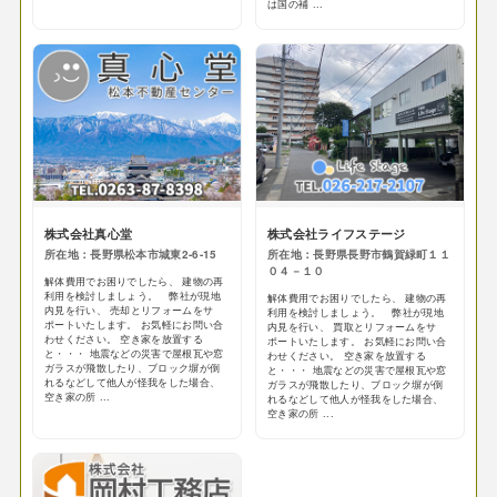
は国の補 ...
株式会社真心堂
株式会社ライフステージ
所在地：長野県松本市城東2-6-15
所在地：長野県長野市鶴賀緑町１１
０４－１０
解体費用でお困りでしたら、 建物の再
利用を検討しましょう。 弊社が現地
解体費用でお困りでしたら、 建物の再
内見を行い、 売却とリフォームをサ
利用を検討しましょう。 弊社が現地
ポートいたします。 お気軽にお問い合
内見を行い、 買取とリフォームをサ
わせください。 空き家を放置する
ポートいたします。 お気軽にお問い合
と・・・ 地震などの災害で屋根瓦や窓
わせください。 空き家を放置する
ガラスが飛散したり、ブロック塀が倒
と・・・ 地震などの災害で屋根瓦や窓
れるなどして他人が怪我をした場合、
ガラスが飛散したり、ブロック塀が倒
空き家の所 ...
れるなどして他人が怪我をした場合、
空き家の所 ...