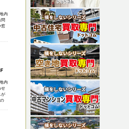
地内
お問
や窓
、
F
地内
わせ
スが
家の