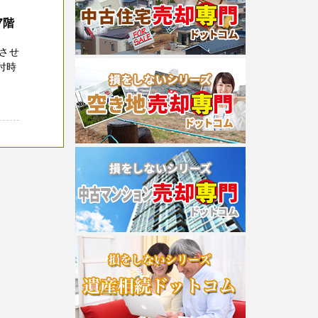
7階
させ
付時
.