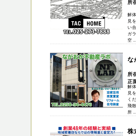
所在
解
見を
い合
ガ
空 ..
な
所
正
解
見を
くだ
飛
所 ..
株