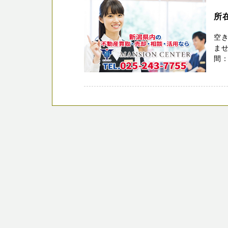
所
空
ませ
間：