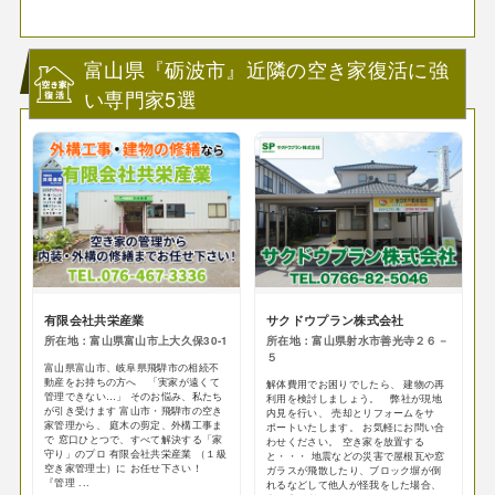
富山県『砺波市』近隣の空き家復活に強
い専門家5選
有限会社共栄産業
サクドウプラン株式会社
所在地：富山県富山市上大久保30-1
所在地：富山県射水市善光寺２６－
５
富山県富山市、岐阜県飛騨市の相続不
動産をお持ちの方へ 「実家が遠くて
解体費用でお困りでしたら、 建物の再
管理できない…」 そのお悩み、私たち
利用を検討しましょう。 弊社が現地
が引き受けます 富山市・飛騨市の空き
内見を行い、 売却とリフォームをサ
家管理から、 庭木の剪定、外構工事ま
ポートいたします。 お気軽にお問い合
で 窓口ひとつで、すべて解決する「家
わせください。 空き家を放置する
守り」のプロ 有限会社共栄産業 （１級
と・・・ 地震などの災害で屋根瓦や窓
空き家管理士）に お任せ下さい！
ガラスが飛散したり、ブロック塀が倒
『管理 ...
れるなどして他人が怪我をした場合、