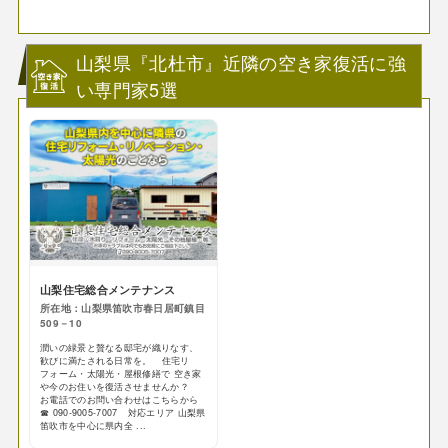
山梨県『北杜市』近隣の空き家復活に強
い専門家5選
山梨住宅総合メンテナンス
所在地：山梨県笛吹市春日居町鎮目
509－10
潤いの緑景と贅なる邸宅が織りなす、
歓びに満たされる日常を。 住宅リ
フォーム・太陽光・屋根修繕で 空き家
や今のお住いを復活させませんか？
お電話でのお問い合わせはこちらから
☎ 090-9005-7007 対応エリア 山梨県
笛吹市を中心に県内全 ...