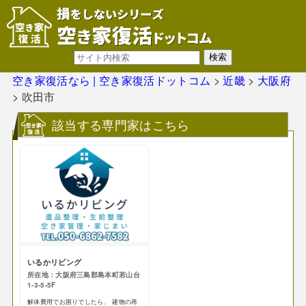
空き家復活なら | 空き家復活ドットコム
>
近畿
>
大阪府
>
吹田市
該当する専門家はこちら
いるかリビング
所在地：大阪府三島郡島本町若山台
1-3-5-5F
解体費用でお困りでしたら、 建物の再