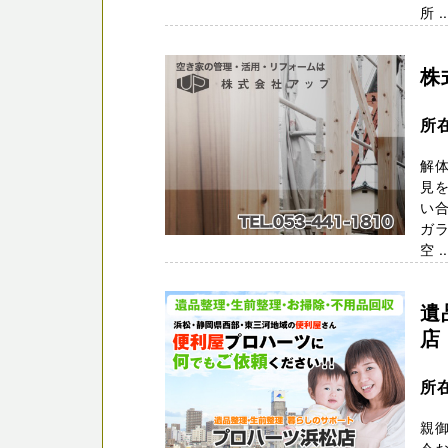
所 ..
株
所
解
見を
い合
ガ
空 ..
遺
店
所
親