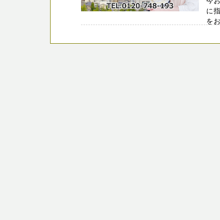
今
に
を
ます。