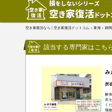
空き家復活なら | 空き家復活ドットコム
>
東海
>
静
該当する専門家はこち
み
所
解
見を
くだ
飛