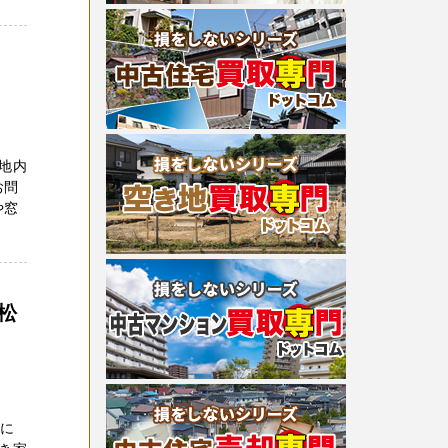
地内
お問
や窓
、
松
さに