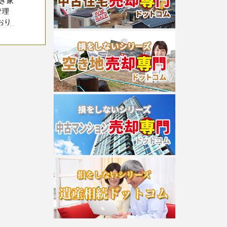
き家
管理
おり