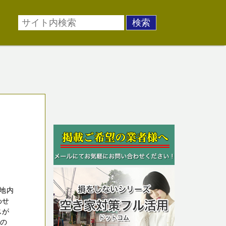
地内
わせ
スが
家の