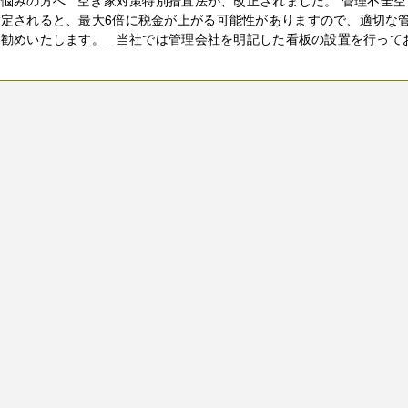
お悩みの方へ 空き家対策特別措置法が、改正されました。 管理不全空
指定されると、最大6倍に税金が上がる可能性がありますので、適切な
お勧めいたします。 当社では管理会社を明記した看板の設置を行って
 ...