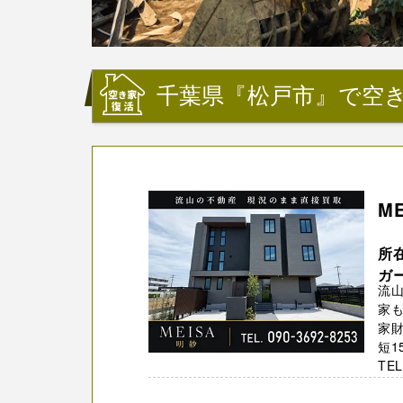
千葉県『松戸市』で空
M
所在
ガ
流山
家
家
短1
TEL