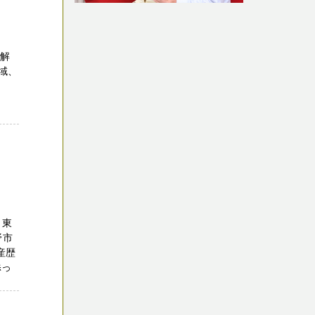
、解
域、
市
 東
野市
産歴
添っ