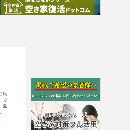
ト
古民
」で
。最
す。