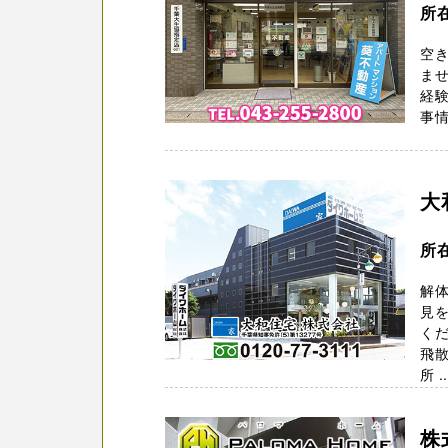
所
空
ませ
経
事情
大
所
解
見を
くだ
飛
所 ..
株