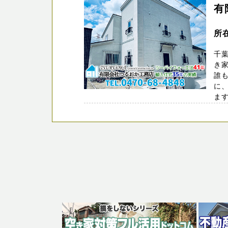
有
所
千葉
き
誰
に
ます（