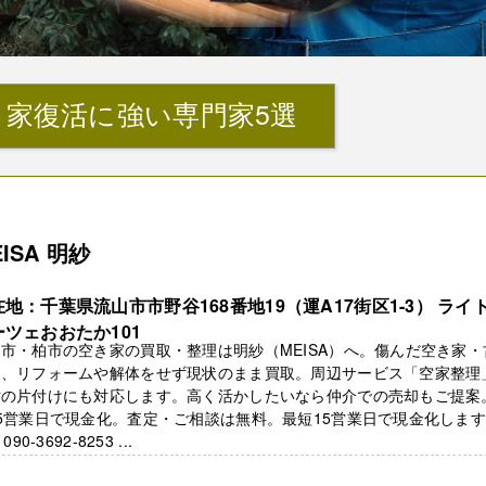
き家復活に強い専門家5選
EISA 明紗
地：千葉県流山市市野谷168番地19（運A17街区1-3） ライ
ーツェおおたか101
市・柏市の空き家の買取・整理は明紗（MEISA）へ。傷んだ空き家・
も、リフォームや解体をせず現状のまま買取。周辺サービス「空家整理
財の片付けにも対応します。高く活かしたいなら仲介での売却もご提案
5営業日で現金化。査定・ご相談は無料。最短15営業日で現金化しま
 090-3692-8253 ...