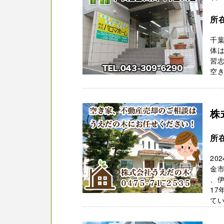
所
千葉
体
習
空き
株
所
20
金市
、伊
17
てい 