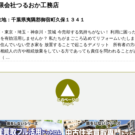
限会社つるおか工務店
在地：千葉県夷隅郡御宿町久保１３４１
・東京・埼玉・神奈川・茨城 今売却する気持ちがない！ 利用に困っ
家を有効活用しませんか？ 私たちがまごころ込めてリフォームいたし
も住んでいない空き家を 放置することで起こるデメリット 所有者の方
、相続人の方や相続放棄をしている方であっても責任を問われることが
 ...