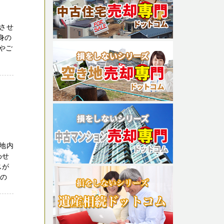
させ
身の
やご
地内
わせ
スが
家の