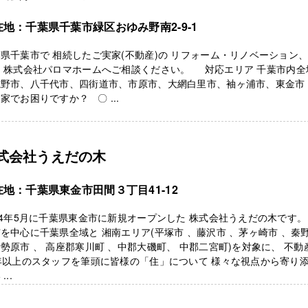
在地：千葉県千葉市緑区おゆみ野南2-9-1
県千葉市で 相続したご実家(不動産)の リフォーム・リノベーション
は 株式会社パロマホームへご相談ください。 対応エリア 千葉市内全
志野市、八千代市、四街道市、市原市、大網白里市、袖ヶ浦市、東金
家でお困りですか？ 〇 ...
式会社うえだの木
在地：千葉県東金市田間３丁目41-12
24年5月に千葉県東金市に新規オープンした 株式会社うえだの木です。
を中心に千葉県全域と 湘南エリア(平塚市 、藤沢市 、茅ヶ崎市 、秦
勢原市 、 高座郡寒川町 、中郡大磯町、 中郡二宮町)を対象に、 不動
年以上のスタッフを筆頭に皆様の「住」について 様々な視点から寄り
...