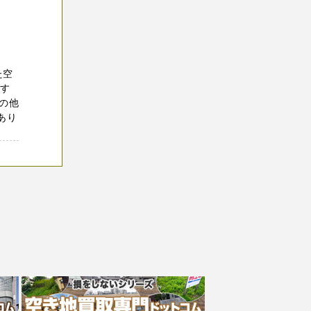
た空
ます
の他
あり