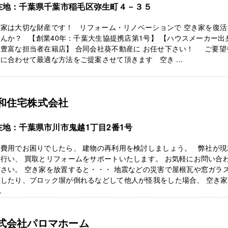
在地：千葉県千葉市稲毛区弥生町４－３５
き家は大切な財産です！ リフォーム・リノベーションで 空き家を復活
んか？ 【創業40年：千葉大生協提携店第1号】 【ハウスメーカー出
験豊富な担当者在籍店】 合同会社葵不動産に お任せ下さい！ ご要望
に合わせて最適な方法をご提案させて頂きます 空き ...
和住宅株式会社
在地：千葉県市川市鬼越1丁目2番1号
体費用でお困りでしたら、 建物の再利用を検討しましょう。 弊社が現
行い、 買取とリフォームをサポートいたします。 お気軽にお問い合
さい。 空き家を放置すると・・・ 地震などの災害で屋根瓦や窓ガラ
散したり、ブロック塀が倒れるなどして他人が怪我をした場合、 空き
.
式会社パロマホーム