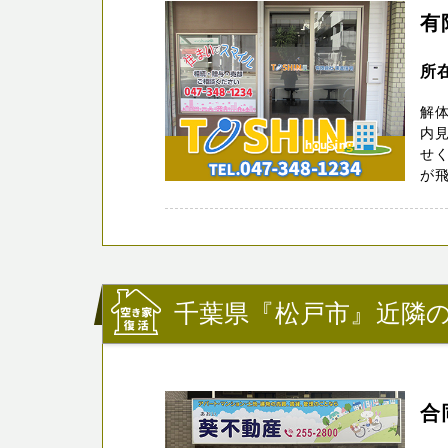
有
所
解
内見
せく
が飛
千葉県『松戸市』近隣
合