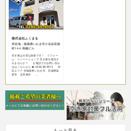
株式会社ふくまる
所在地：福島県いわき市小名浜花畑
町14-4 高橋ビル
空き家は大切な財産です！ リフォー
ム・リノベーションで 空き家を復活さ
せませんか？ お電話でのお問い合わ
せはこちらから ☎ 0246-88-9012 対
応エリア 伊福島県いわき市 茨城県高
萩市 北茨城市 ...
もっと見る