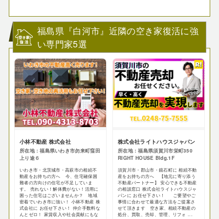
福島県『白河市』近隣の空き家復活に強
い専門家5選
小林不動産 株式会社
株式会社ライトハウスジャパン
所在地：福島県いわき市勿来町窪田
所在地：福島県須賀川市栄町350
上り途６
RIGHT HOUSE Bldg.1F
いわき市・北茨城市・高萩市の相続不
須賀川市・郡山市・鏡石町に 相続不動
動産をお持ちの方へ 今、住宅確保困
産をお持ちの方へ 【地元に寄り添う
難者の方向けの住宅が不足していま
不動産パートナー】 安心できる不動産
す。 売れない！解体費がない！活用に
の相談窓口 株式会社ライトハウスジャ
困った住宅はございませんか？ 地域
パンに お任せ下さい！ ご要望やご
密着でいわき市に強い！ 小林不動産 株
事情に合わせて最適な方法をご提案さ
式会社に お任せ下さい！ 仲介手数料な
せて頂きます 空き家、相続不動産の
んとゼロ！ 家賃収入や社会貢献にもな
処分、買取、売却、管理、リフォ ...