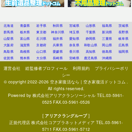
北海道
青森県
岩手県
秋田県
宮城県
山形県
福島県
茨城県
群馬県
栃木県
東京都
神奈川県
埼玉県
千葉県
新潟県
長野県
山梨県
富山県
石川県
福井県
愛知県
静岡県
三重県
岐阜県
大阪府
滋賀県
京都府
兵庫県
奈良県
和歌山県
岡山県
広島県
鳥取県
島根県
山口県
愛媛県
香川県
高知県
徳島県
福岡県
佐賀県
熊本県
大分県
長崎県
宮崎県
鹿児島県
沖縄県
運営会社
総監修者プロフィール
利用規約
プライバシーポリ
シー
© copyright 2022-2026
空き家復活なら | 空き家復活ドットコム
.
All rights reserved.
Powered by
株式会社アリアクランソーシャル
TEL.03-5961-
0525 FAX.03-5961-0526
[
アリアクラングループ
]
正規代理店
株式会社コアプラネットメディア
TEL.03-5961-
5711 FAX.03-5961-5712