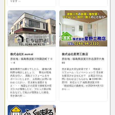
ります ...
株式会社E.sumai
株式会社星野工務店
所在地：福島県須賀川市諏訪町７０
所在地：福島県須賀川市志茂字六角
－４
65
解体費用でお困りでしたら、 建物の再
空き家は大切な財産です！ 増改築・
利用を検討しましょう。 弊社が現地
リフォーム・リノベーションで 空き家
内見を行い、 買取とリフォームをサ
を復活させませんか？ お電話でのお
ポートいたします。 お気軽にお問い合
問い合わせはこちらから ☎ 0248-94-
わせください。 空き家を放置する
2310 対応エリア 福島県須賀川市
と・・・ 地震などの災害で屋根瓦や窓
「相続登記の義務化」が2024年4月1日
ガラスが飛散したり、ブロック塀が倒
から ...
れるなどして他人が怪我をした場合、
空き家の所 ...