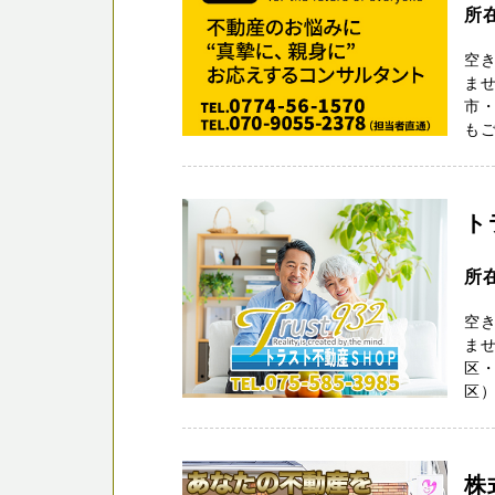
所
空
ませ
市・
もご
ト
所
空
ま
区
区）
株