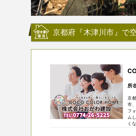
京都府『木津川市』で
C
所
京都
市、
フ
ム
くな