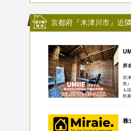
京都府『木津川市』近
U
所
宮津
気
も
民家
株式