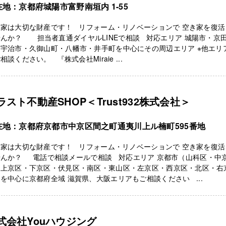
在地：京都府城陽市富野南垣内 1-55
き家は大切な財産です！ リフォーム・リノベーションで 空き家を復活
んか？ 担当者直通ダイヤルLINEで相談 対応エリア 城陽市・京
宇治市・久御山町・八幡市・井手町を中心にその周辺エリア ※他エリ
相談ください。 『株式会社Miraie ...
ラスト不動産SHOP＜Trust932株式会社＞
在地：京都府京都市中京区間之町通夷川上ル楠町595番地
き家は大切な財産です！ リフォーム・リノベーションで 空き家を復活
せんか？ 電話で相談メールで相談 対応エリア 京都市（山科区・中
・上京区・下京区・伏見区・南区・東山区・左京区・西京区・北区・右
を中心に京都府全域 滋賀県、大阪エリアもご相談ください ...
式会社Youハウジング