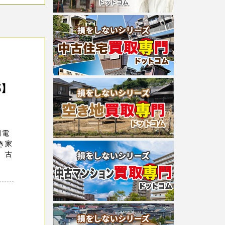
部】
田電
き家
、古