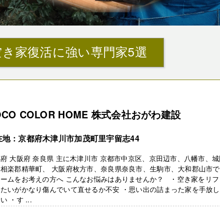
空き家復活に強い専門家5選
OCO COLOR HOME 株式会社おがわ建設
在地：京都府木津川市加茂町里宇留志44
府 大阪府 奈良県 主に木津川市 京都市中京区、京田辺市、八幡市、城
相楽郡精華町、 大阪府枚方市、奈良県奈良市、生駒市、大和郡山市で
ォームをお考えの方へ こんなお悩みはありませんか？ ・空き家をリフ
したいがかなり傷んでいて直せるか不安 ・思い出の詰まった家を手放
い ・す ...