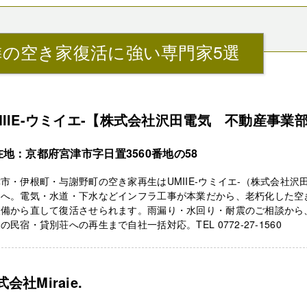
隣の空き家復活に強い専門家5選
MIIE-ウミイエ-【株式会社沢田電気 不動産事業
在地：京都府宮津市字日置3560番地の58
市・伊根町・与謝野町の空き家再生はUMIIE-ウミイエ-（株式会社沢
）へ。電気・水道・下水などインフラ工事が本業だから、老朽化した空
設備から直して復活させられます。雨漏り・水回り・耐震のご相談から
の民宿・貸別荘への再生まで自社一括対応。TEL 0772-27-1560
会社Miraie.