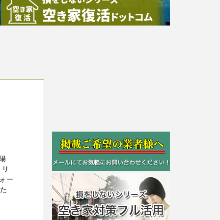
陽
 リ
ォー
した