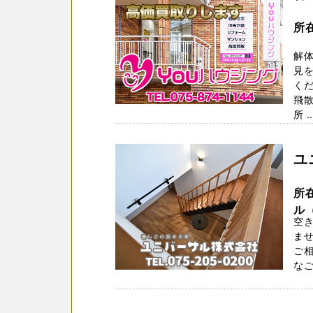
所
解
見を
くだ
飛
所 ..
ユ
所
ル
空
ま
ご
なご