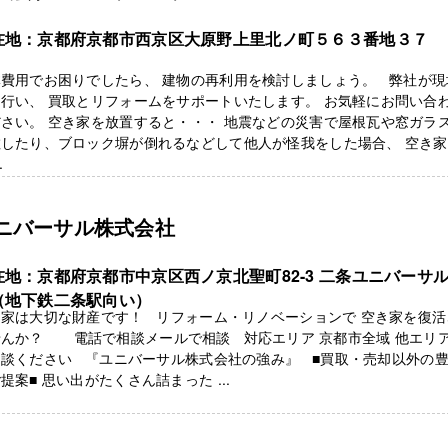
在地：京都府京都市西京区大原野上里北ノ町５６３番地３７
体費用でお困りでしたら、 建物の再利用を検討しましょう。 弊社が現
行い、 買取とリフォームをサポートいたします。 お気軽にお問い合
さい。 空き家を放置すると・・・ 地震などの災害で屋根瓦や窓ガラ
散したり、ブロック塀が倒れるなどして他人が怪我をした場合、 空き
.
ニバーサル株式会社
在地：京都府京都市中京区西ノ京北聖町82-3 二条ユニバーサ
（地下鉄二条駅向い）
き家は大切な財産です！ リフォーム・リノベーションで 空き家を復活
せんか？ 電話で相談メールで相談 対応エリア 京都市全域 他エリ
相談ください 『ユニバーサル株式会社の強み』 ■買取・売却以外の
提案■ 思い出がたくさん詰まった ...