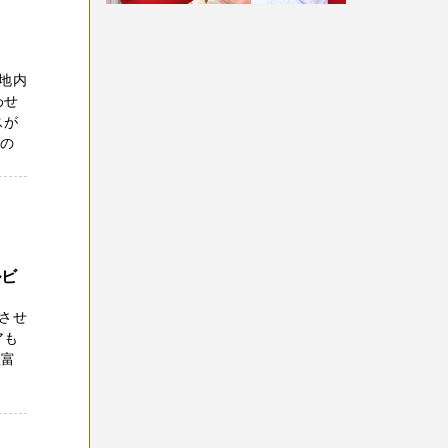
地内
わせ
スが
家の
ルビ
させ
アも
豊富