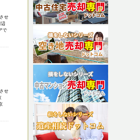
させ
田辺
アで
させ
京
京