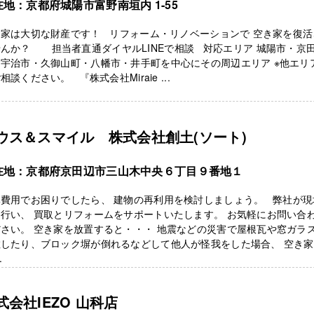
在地：京都府城陽市富野南垣内 1-55
き家は大切な財産です！ リフォーム・リノベーションで 空き家を復活
んか？ 担当者直通ダイヤルLINEで相談 対応エリア 城陽市・京
宇治市・久御山町・八幡市・井手町を中心にその周辺エリア ※他エリ
相談ください。 『株式会社Miraie ...
ウス＆スマイル 株式会社創土(ソート)
在地：京都府京田辺市三山木中央６丁目９番地１
体費用でお困りでしたら、 建物の再利用を検討しましょう。 弊社が現
行い、 買取とリフォームをサポートいたします。 お気軽にお問い合
さい。 空き家を放置すると・・・ 地震などの災害で屋根瓦や窓ガラ
散したり、ブロック塀が倒れるなどして他人が怪我をした場合、 空き
.
式会社IEZO 山科店