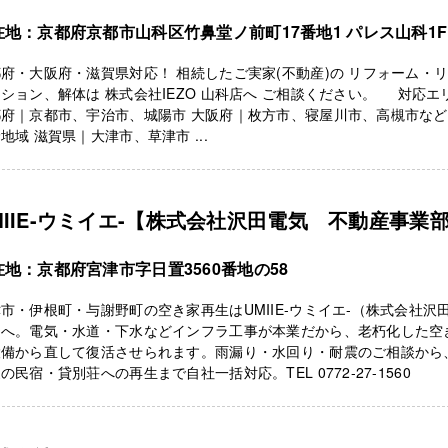
在地：京都府京都市山科区竹鼻堂ノ前町17番地1 パレス山科1F
府・大阪府・滋賀県対応！ 相続したご実家(不動産)の リフォーム・
ション、解体は 株式会社IEZO 山科店へ ご相談ください。 対応エ
都府｜京都市、宇治市、城陽市 大阪府｜枚方市、寝屋川市、高槻市な
地域 滋賀県｜大津市、草津市 ...
MIIE-ウミイエ-【株式会社沢田電気 不動産事業
在地：京都府宮津市字日置3560番地の58
市・伊根町・与謝野町の空き家再生はUMIIE-ウミイエ-（株式会社沢
）へ。電気・水道・下水などインフラ工事が本業だから、老朽化した空
設備から直して復活させられます。雨漏り・水回り・耐震のご相談から
の民宿・貸別荘への再生まで自社一括対応。TEL 0772-27-1560