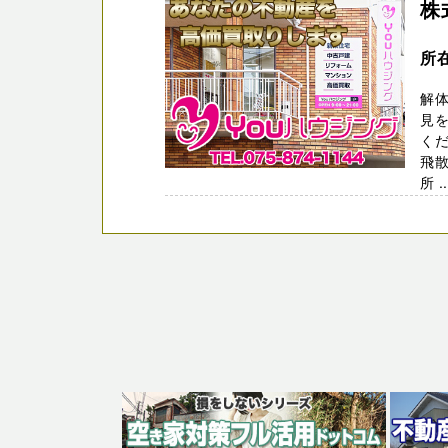
株
所
解
見を
くだ
飛
所 ..