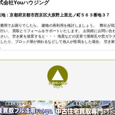
式会社Youハウジング
在地：京都府京都市西京区大原野上里北ノ町５６３番地３７
体費用でお困りでしたら、 建物の再利用を検討しましょう。 弊社が現
行い、 買取とリフォームをサポートいたします。 お気軽にお問い合
さい。 空き家を放置すると・・・ 地震などの災害で屋根瓦や窓ガラ
散したり、ブロック塀が倒れるなどして他人が怪我をした場合、 空き
.