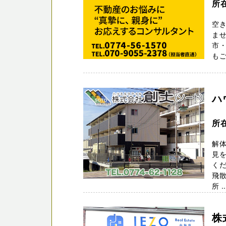
所
空
ませ
市・
もご
ハ
所
解
見を
くだ
飛
所 ..
株