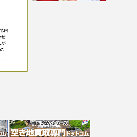
地内
わせ
スが
家の