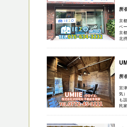
所
京都
ベー
京
北摂
U
所
宮津
気
も
民家