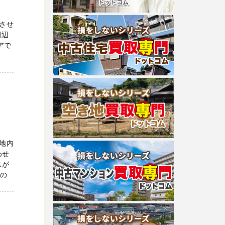
させ
田辺
アで
地内
わせ
スが
家の