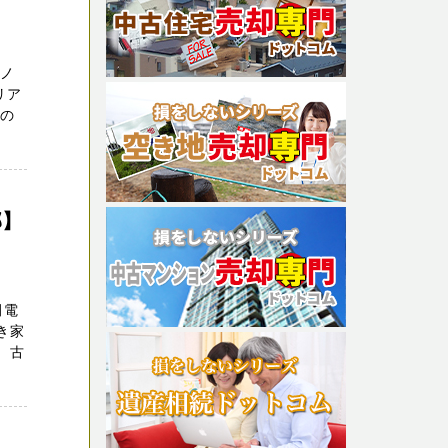
リノ
リア
どの
部】
田電
き家
、古