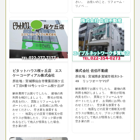
さい。 お住いのこと、リフォーム・
リノベ ...
ピタットハウス桜ヶ丘店 エス
株式会社 佐伯不動産
ケーコーディアル株式会社
所在地：宮城県多賀城市桜木3-3-
所在地：宮城県仙台市青葉区桜ケ丘
49 リッツオーヤマ2F
４丁目6番10号シャローム桜ケ丘2F
解体費用でお困りでしたら、 建物の再
利用を検討しましょう。 弊社が現地
解体費用でお困りでしたら、 建物の再
内見を行い、 買取とリフォームをサ
利用を検討しましょう。 弊社が現地
ポートいたします。 お気軽にお問い合
内見を行い、 買取とリフォームをサ
わせください。 空き家を放置する
ポートいたします。 お気軽にお問い合
と・・・ 地震などの災害で屋根瓦や窓
わせください。 空き家を放置する
ガラスが飛散したり、ブロック塀が倒
と・・・ 地震などの災害で屋根瓦や窓
れるなどして他人が怪我をした場合、
ガラスが飛散したり、ブロック塀が倒
空き家の所 ...
れるなどして他人が怪我をした場合、
空き家の所 ...