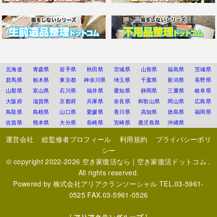
北海道
青森県
岩手県
秋田県
宮城県
山形県
福島県
茨城県
群馬県
栃木県
東京都
神奈川県
埼玉県
千葉県
新潟県
長野県
山梨県
富山県
石川県
福井県
愛知県
静岡県
三重県
岐阜県
大阪府
滋賀県
京都府
兵庫県
奈良県
和歌山県
岡山県
広島県
鳥取県
島根県
山口県
愛媛県
香川県
高知県
徳島県
福岡県
佐賀県
熊本県
大分県
長崎県
宮崎県
鹿児島県
沖縄県
運営会社
総監修者プロフィール
利用規約
プライバシーポリ
シー
© copyright 2022-2026
空き家復活なら | 空き家復活ドットコム
.
All rights reserved.
Powered by
株式会社アリアクランソーシャル
TEL.03-5961-
0525 FAX.03-5961-0526