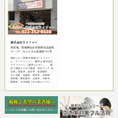
株式会社ライファー
所在地：宮城県仙台市若林区志波町
17－17 キャピタル志波町101号
相続したご実家(不動産)の リフォー
ム・リノベーション、解体は 株式会社
ライファーへ ご相談ください。 電
話で相談メールで相談 対応エリア 仙
台市、名取市、岩沼市、多賀城市、
七ヶ浜町、塩釜市、富谷市、大和町、
利府町、東松島市、石巻市、大崎市、
船岡町、大河原町 ※その他エリアに ...