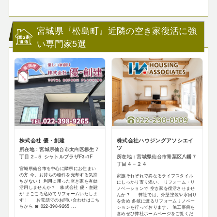
宮城県『松島町』近隣の空き家復活に強
い専門家5選
株式会社 優・創建
株式会社ハウジングアソシエイ
ツ
所在地：宮城県仙台市太白区柳生７
丁目２−５ シャトルプラザF3-1F
所在地：宮城県仙台市青葉区八幡７
丁目４－２４
宮城県仙台市を中心に隣県にお住まい
の方 今、お持ちの物件を売却する気持
家族それぞれで異なるライフスタイル
ちがない！ 利用に困った空き家を有効
にしっかり寄り添い、 リフォーム・リ
活用しませんか？ 株式会社 優・創建
ノベーションで 空き家を復活させませ
が まごころ込めてリフォームいたしま
んか？ 弊社では、外壁塗装や水回り
す！ お電話でのお問い合わせはこち
を含め 多岐に渡るリフォームリノベー
らから ☎ 022-398-9265 ...
ションを行っております。 施工事例を
含めぜひ弊社ホームページをご覧くだ