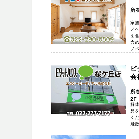
所
家
ノ
を含
含
ノベ 
ピ
会
所
2F
解
見を
くだ
飛
所 ..