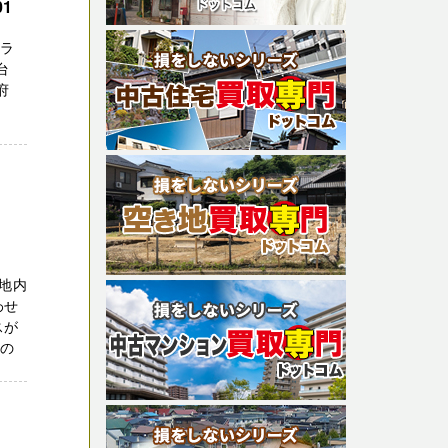
1
社ラ
台
府
地内
わせ
スが
家の