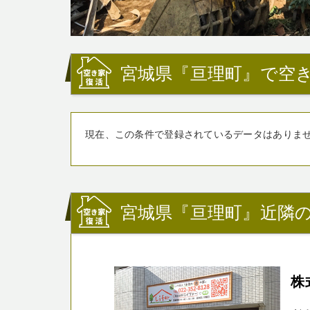
宮城県『亘理町』で空
現在、この条件で登録されているデータはありま
宮城県『亘理町』近隣
株