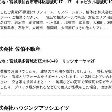
在地：宮城県仙台市若林区志波町17－17 キャピタル志波町10
したご実家(不動産)の リフォーム・リノベーション、解体は 株式会
ァーへ ご相談ください。 電話で相談メールで相談 対応エリア 仙
、名取市、岩沼市、多賀城市、七ヶ浜町、塩釜市、富谷市、大和町、利
東松島市、石巻市、大崎市、船岡町、大河原町 ※その他エリアに ...
式会社 佐伯不動産
在地：宮城県多賀城市桜木3-3-49 リッツオーヤマ2F
体費用でお困りでしたら、 建物の再利用を検討しましょう。 弊社が現
行い、 買取とリフォームをサポートいたします。 お気軽にお問い合
さい。 空き家を放置すると・・・ 地震などの災害で屋根瓦や窓ガラ
散したり、ブロック塀が倒れるなどして他人が怪我をした場合、 空き
.
式会社ハウジングアソシエイツ