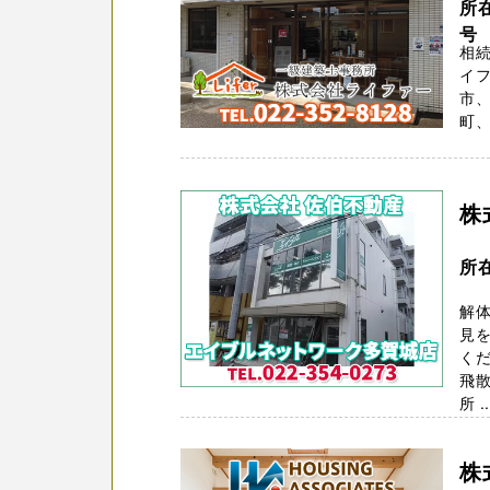
所
号
相続
イフ
市
町、
株
所
解
見を
くだ
飛
所 ..
株