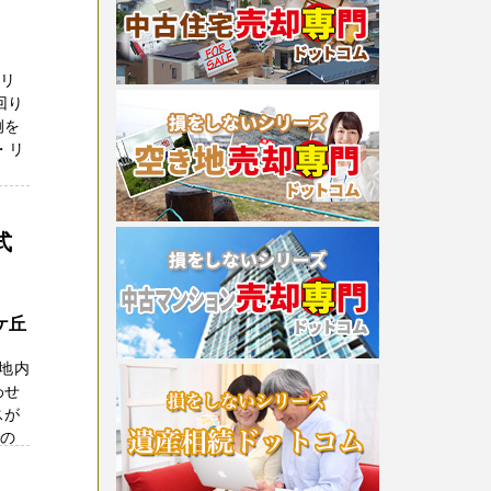
・リ
回り
例を
・リ
式
ケ丘
地内
わせ
スが
家の