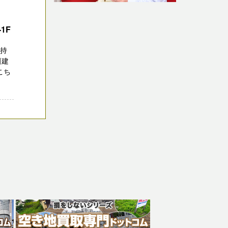
1F
気持
創建
こち