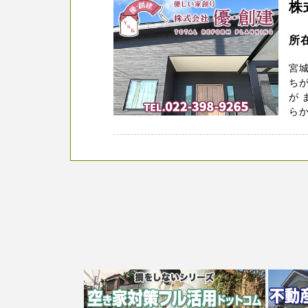
株
所
宮
ちが
が
らから