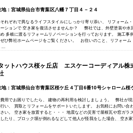
在地：宮城県仙台市青葉区八幡７丁目４－２４
族それぞれで異なるライフスタイルにしっかり寄り添い、 リフォーム
ベーションで 空き家を復活させませんか？ 弊社では、外壁塗装や水
め 多岐に渡るリフォームリノベーションを行っております。 施工事
めぜひ弊社ホームページをご覧ください。 お住いのこと、リフォーム
...
タットハウス桜ヶ丘店 エスケーコーディアル株
社
在地：宮城県仙台市青葉区桜ケ丘４丁目6番10号シャローム桜
体費用でお困りでしたら、 建物の再利用を検討しましょう。 弊社が現
行い、 買取とリフォームをサポートいたします。 お気軽にお問い合
さい。 空き家を放置すると・・・ 地震などの災害で屋根瓦や窓ガラ
散したり、ブロック塀が倒れるなどして他人が怪我をした場合、 空き
.