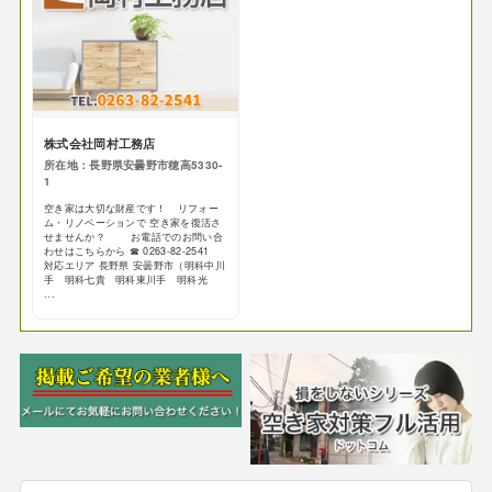
株式会社岡村工務店
所在地：長野県安曇野市穂高5330-
1
空き家は大切な財産です！ リフォー
ム・リノベーションで 空き家を復活さ
せませんか？ お電話でのお問い合
わせはこちらから ☎ 0263-82-2541
対応エリア 長野県 安曇野市（明科中川
手 明科七貴 明科東川手 明科光
...