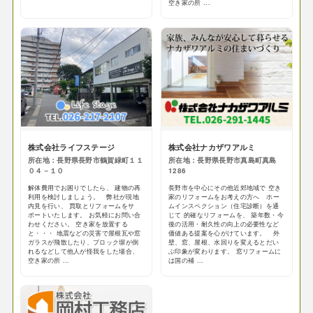
空き家の所 ...
株式会社ライフステージ
株式会社ナカザワアルミ
所在地：長野県長野市鶴賀緑町１１
所在地：長野県長野市真島町真島
０４－１０
1286
解体費用でお困りでしたら、 建物の再
長野市を中心にその他近郊地域で 空き
利用を検討しましょう。 弊社が現地
家のリフォームをお考えの方へ ホー
内見を行い、 買取とリフォームをサ
ムインスペクション（住宅診断）を通
ポートいたします。 お気軽にお問い合
じて 的確なリフォームを、 築年数・今
わせください。 空き家を放置する
後の活用・耐久性の向上の必要性など
と・・・ 地震などの災害で屋根瓦や窓
価値ある提案を心がけています。 外
ガラスが飛散したり、ブロック塀が倒
壁、窓、屋根、水回りを変えるとだい
れるなどして他人が怪我をした場合、
ぶ印象が変わります。 窓リフォームに
空き家の所 ...
は国の補 ...