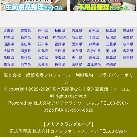
北海道
青森県
岩手県
秋田県
宮城県
山形県
福島県
茨城県
群馬県
栃木県
東京都
神奈川県
埼玉県
千葉県
新潟県
長野県
山梨県
富山県
石川県
福井県
愛知県
静岡県
三重県
岐阜県
大阪府
滋賀県
京都府
兵庫県
奈良県
和歌山県
岡山県
広島県
鳥取県
島根県
山口県
愛媛県
香川県
高知県
徳島県
福岡県
佐賀県
熊本県
大分県
長崎県
宮崎県
鹿児島県
沖縄県
運営会社
総監修者プロフィール
利用規約
プライバシーポリ
シー
© copyright 2022-2026
空き家復活なら | 空き家復活ドットコム
.
All rights reserved.
Powered by
株式会社アリアクランソーシャル
TEL.03-5961-
0525 FAX.03-5961-0526
[
アリアクラングループ
]
正規代理店
株式会社コアプラネットメディア
TEL.03-5961-