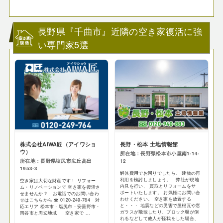
長野県『千曲市』近隣の空き家復活に強
い専門家5選
株式会社AIWA匠（アイワショ
長野・松本 土地情報館
ウ）
所在地：長野県松本市小屋南1-14-
所在地：長野県塩尻市広丘高出
12
1953-3
解体費用でお困りでしたら、 建物の再
利用を検討しましょう。 弊社が現地
空き家は大切な財産です！ リフォー
内見を行い、 買取とリフォームをサ
ム・リノベーションで 空き家を復活さ
ポートいたします。 お気軽にお問い合
せませんか？ お電話でのお問い合わ
わせください。 空き家を放置する
せはこちらから ☎ 0120-249-764 対
と・・・ 地震などの災害で屋根瓦や窓
応エリア 松本市・塩尻市・安曇野市・
ガラスが飛散したり、ブロック塀が倒
岡谷市と周辺地域 空き家で ...
れるなどして他人が怪我をした場合、