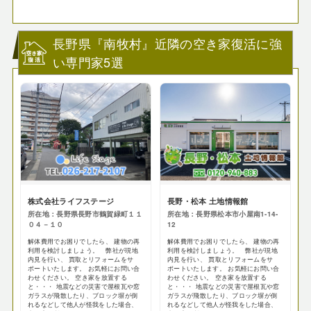
長野県『南牧村』近隣の空き家復活に強
い専門家5選
株式会社ライフステージ
長野・松本 土地情報館
所在地：長野県長野市鶴賀緑町１１
所在地：長野県松本市小屋南1-14-
０４－１０
12
解体費用でお困りでしたら、 建物の再
解体費用でお困りでしたら、 建物の再
利用を検討しましょう。 弊社が現地
利用を検討しましょう。 弊社が現地
内見を行い、 買取とリフォームをサ
内見を行い、 買取とリフォームをサ
ポートいたします。 お気軽にお問い合
ポートいたします。 お気軽にお問い合
わせください。 空き家を放置する
わせください。 空き家を放置する
と・・・ 地震などの災害で屋根瓦や窓
と・・・ 地震などの災害で屋根瓦や窓
ガラスが飛散したり、ブロック塀が倒
ガラスが飛散したり、ブロック塀が倒
れるなどして他人が怪我をした場合、
れるなどして他人が怪我をした場合、