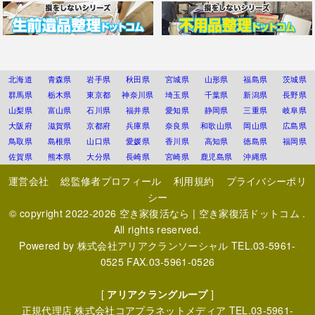
北海道
青森県
岩手県
秋田県
宮城県
山形県
福島県
茨城県
群馬県
栃木県
東京都
神奈川県
埼玉県
千葉県
新潟県
長野県
山梨県
富山県
石川県
福井県
愛知県
静岡県
三重県
岐阜県
大阪府
滋賀県
京都府
兵庫県
奈良県
和歌山県
岡山県
広島県
鳥取県
島根県
山口県
愛媛県
香川県
高知県
徳島県
福岡県
佐賀県
熊本県
大分県
長崎県
宮崎県
鹿児島県
沖縄県
運営会社
総監修者プロフィール
利用規約
プライバシーポリ
シー
© copyright 2022-2026
空き家復活なら | 空き家復活ドットコム
.
All rights reserved.
Powered by
株式会社アリアクランソーシャル
TEL.03-5961-
0525 FAX.03-5961-0526
[
アリアクラングループ
]
正規代理店
株式会社コアプラネットメディア
TEL.03-5961-