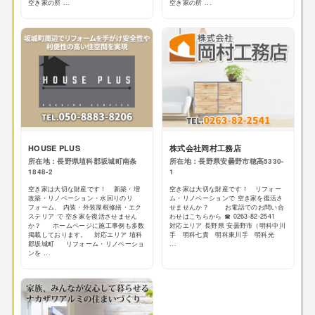
空き家の所 ...
空き家の所 ...
HOUSE PLUS
株式会社岡村工務店
所在地：長野県埴科郡坂城町南条
所在地：長野県安曇野市穂高5330-
1848-2
1
空き家は大切な財産です！ 新築・増
空き家は大切な財産です！ リフォー
改築・リノベーション・水回りのリ
ム・リノベーションで 空き家を復活さ
フォーム、 内装・外装屋根修繕・エク
せませんか？ お電話でのお問い合
ステリア で 空き家を復活させません
わせはこちらから ☎ 0263-82-2541
か？ ホームページに施工事例も多数
対応エリア 長野県 安曇野市（明科中川
掲載しております。 対応エリア 埴科
手 明科七貴 明科東川手 明科光
郡坂城町 リフォーム・リノベーショ
...
ンを ...