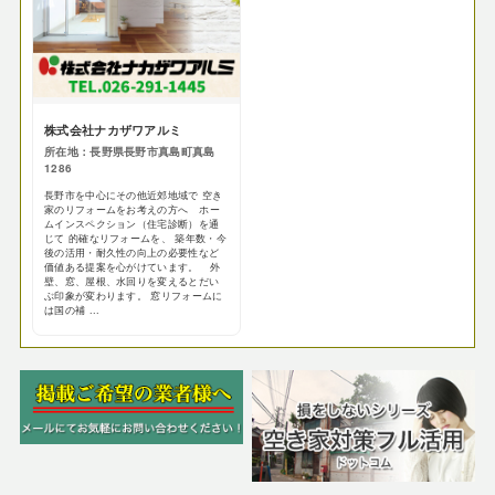
株式会社ナカザワアルミ
所在地：長野県長野市真島町真島
1286
長野市を中心にその他近郊地域で 空き
家のリフォームをお考えの方へ ホー
ムインスペクション（住宅診断）を通
じて 的確なリフォームを、 築年数・今
後の活用・耐久性の向上の必要性など
価値ある提案を心がけています。 外
壁、窓、屋根、水回りを変えるとだい
ぶ印象が変わります。 窓リフォームに
は国の補 ...