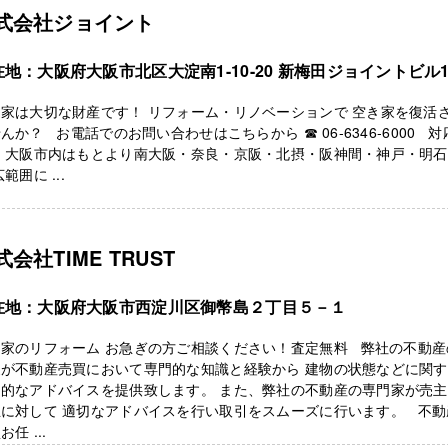
式会社ジョイント
在地：大阪府大阪市北区大淀南1-10-20 新梅田ジョイントビル1
家は大切な財産です！ リフォーム・リノベーションで 空き家を復活
んか？ お電話でのお問い合わせはこちらから ☎ 06-6346-6000 対
ア 大阪市内はもとより南大阪・奈良・京阪・北摂・阪神間・神戸・明
広範囲に ...
式会社TIME TRUST
在地：大阪府大阪市西淀川区御幣島２丁目５－１
き家のリフォーム お急ぎの方ご相談ください！査定無料 弊社の不動産
家が不動産売買において専門的な知識と経験から 建物の状態などに関
門的なアドバイスを提供致します。 また、弊社の不動産の専門家が売
主に対して 適切なアドバイスを行い取引をスムーズに行います。 不動
お任 ...