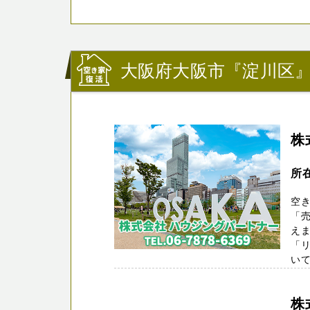
大阪府大阪市『淀川区
株
所
空
「
え
「
いて
株