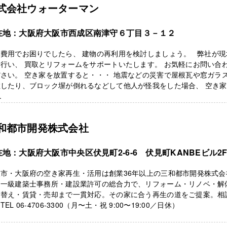
式会社ウォーターマン
在地：大阪府大阪市西成区南津守６丁目３－１２
体費用でお困りでしたら、 建物の再利用を検討しましょう。 弊社が現
行い、 買取とリフォームをサポートいたします。 お気軽にお問い合
さい。 空き家を放置すると・・・ 地震などの災害で屋根瓦や窓ガラ
散したり、ブロック塀が倒れるなどして他人が怪我をした場合、 空き
.
和都市開発株式会社
在地：大阪府大阪市中央区伏見町2-6-6 伏見町KANBEビル2
阪市・大阪府の空き家再生・活用は創業36年以上の三和都市開発株式会
。一級建築士事務所・建設業許可の総合力で、リフォーム・リノベ・解
て替え・賃貸・売却まで一貫対応。その家に合う再生の道をご提案。相
TEL 06-4706-3300（月〜土・祝 9:00〜19:00／日休）