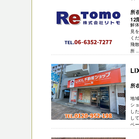
所
12
解
見を
くだ
飛
所 ..
L
所
地域
シ
した
し
ベー