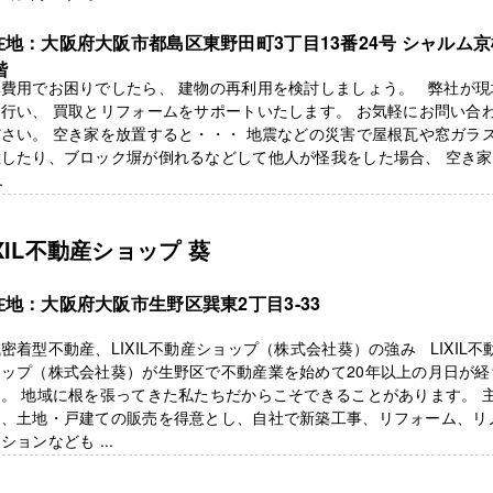
在地：大阪府大阪市都島区東野田町3丁目13番24号 シャルム京
階
体費用でお困りでしたら、 建物の再利用を検討しましょう。 弊社が現
行い、 買取とリフォームをサポートいたします。 お気軽にお問い合
さい。 空き家を放置すると・・・ 地震などの災害で屋根瓦や窓ガラ
散したり、ブロック塀が倒れるなどして他人が怪我をした場合、 空き
.
IXIL不動産ショップ 葵
在地：大阪府大阪市生野区巽東2丁目3-33
密着型不動産、LIXIL不動産ショップ（株式会社葵）の強み LIXIL不
ョップ（株式会社葵）が生野区で不動産業を始めて20年以上の月日が経
。 地域に根を張ってきた私たちだからこそできることがあります。 
て、土地・戸建ての販売を得意とし、自社で新築工事、リフォーム、リ
ションなども ...