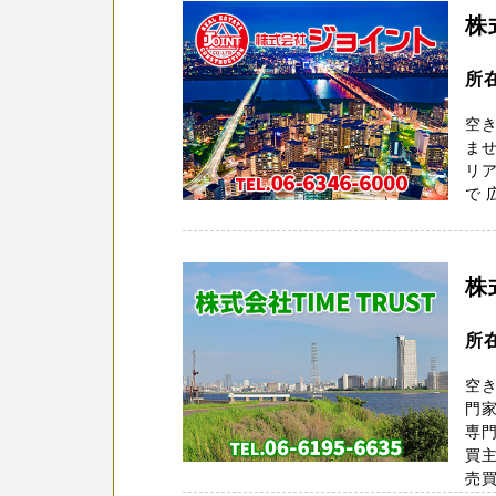
株
所
空き
ませ
リ
で 
株
所
空
門
専
買
売買