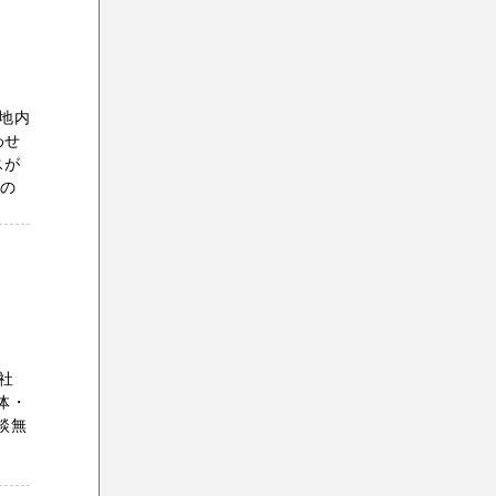
地内
わせ
スが
家の
F
社
体・
談無