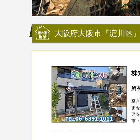
大阪府大阪市『淀川区
株
所
空
ま
ア
市・