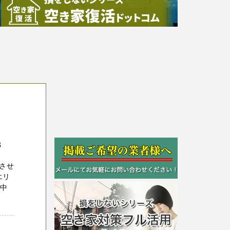
3
させ
エリ
豊中