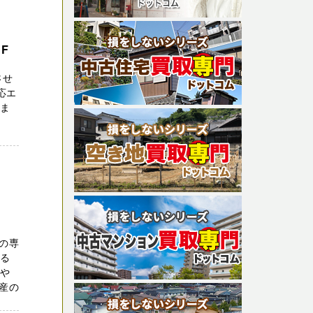
F
させ
応エ
石ま
の専
する
主や
産の