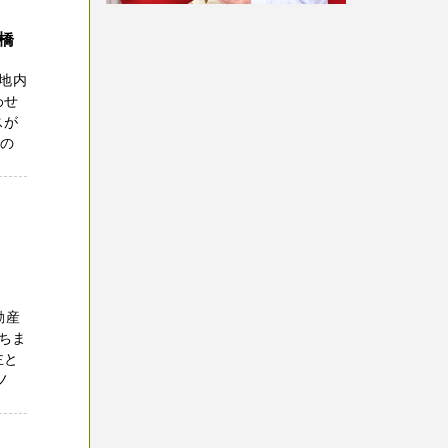
橋
地内
わせ
スが
家の
動産
ちま
主と
ノ