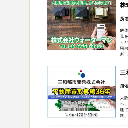
株
所
解
見を
くだ
飛
所 ..
三
所
大
へ
建
料。