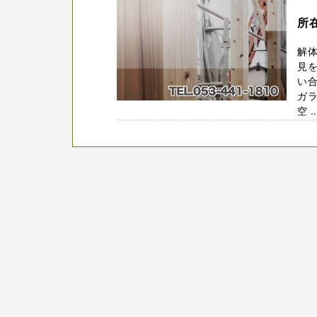
所
解
見を
い合
ガ
空 ..