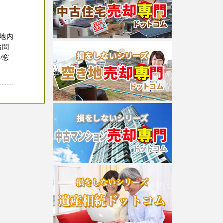
地内
お問
や窓
、