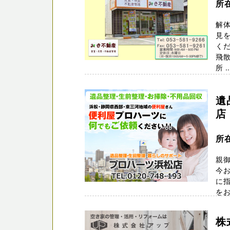
所
解
見を
くだ
飛
所 ..
遺
店
所
親
今
に
を
ます。
株