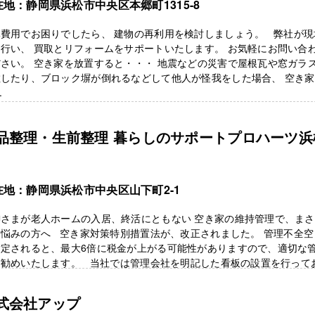
在地：静岡県浜松市中央区本郷町1315-8
体費用でお困りでしたら、 建物の再利用を検討しましょう。 弊社が現
行い、 買取とリフォームをサポートいたします。 お気軽にお問い合
さい。 空き家を放置すると・・・ 地震などの災害で屋根瓦や窓ガラ
散したり、ブロック塀が倒れるなどして他人が怪我をした場合、 空き
.
品整理・生前整理 暮らしのサポートプロハーツ浜
在地：静岡県浜松市中央区山下町2-1
御さまが老人ホームの入居、終活にともない 空き家の維持管理で、ま
お悩みの方へ 空き家対策特別措置法が、改正されました。 管理不全空
指定されると、最大6倍に税金が上がる可能性がありますので、適切な
お勧めいたします。 当社では管理会社を明記した看板の設置を行って
 ...
式会社アップ