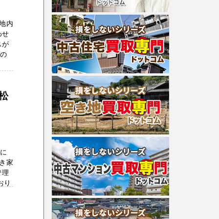
地内
わせ
スが
家の
松
さに
き家
管理
おり