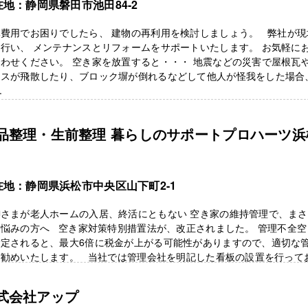
在地：静岡県磐田市池田84-2
体費用でお困りでしたら、 建物の再利用を検討しましょう。 弊社が現
行い、 メンテナンスとリフォームをサポートいたします。 お気軽に
わせください。 空き家を放置すると・・・ 地震などの災害で屋根瓦
ラスが飛散したり、ブロック塀が倒れるなどして他人が怪我をした場合
.
品整理・生前整理 暮らしのサポートプロハーツ浜
在地：静岡県浜松市中央区山下町2-1
御さまが老人ホームの入居、終活にともない 空き家の維持管理で、ま
お悩みの方へ 空き家対策特別措置法が、改正されました。 管理不全空
指定されると、最大6倍に税金が上がる可能性がありますので、適切な
お勧めいたします。 当社では管理会社を明記した看板の設置を行って
 ...
式会社アップ