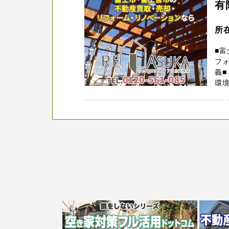
有
所
■富
フ
義■
環境