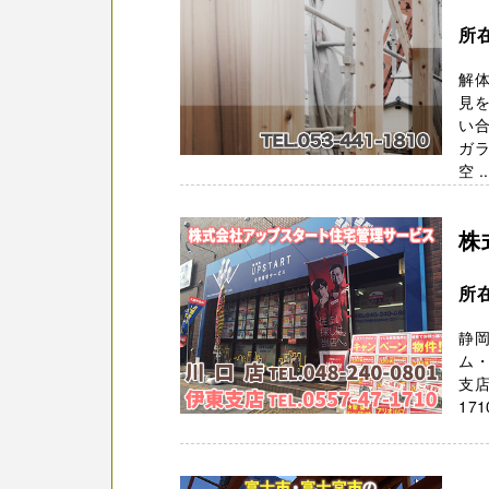
所
解
見を
い合
ガ
空 ..
株
所在
静岡
ム・
支店
17