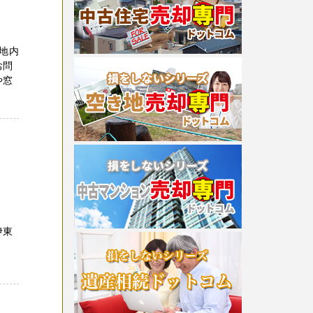
地内
お問
や窓
、
ー
伊東
-