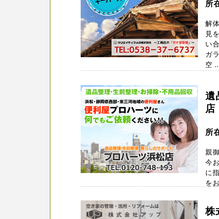
所
解
見を
い合
ガ
空 ..
遺
店
所
親
今
に
を
ます。
株