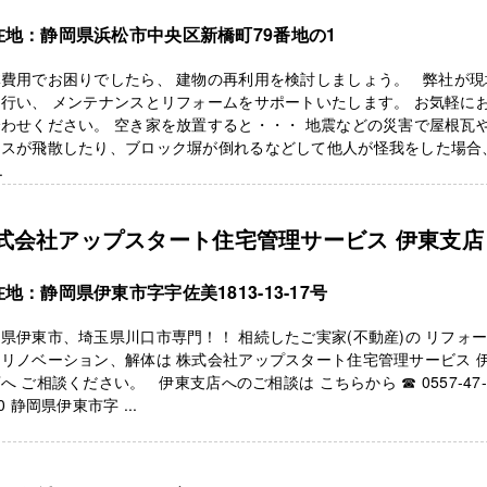
在地：静岡県浜松市中央区新橋町79番地の1
体費用でお困りでしたら、 建物の再利用を検討しましょう。 弊社が現
行い、 メンテナンスとリフォームをサポートいたします。 お気軽に
わせください。 空き家を放置すると・・・ 地震などの災害で屋根瓦
ラスが飛散したり、ブロック塀が倒れるなどして他人が怪我をした場合
.
式会社アップスタート住宅管理サービス 伊東支店
地：静岡県伊東市字宇佐美1813-13-17号
県伊東市、埼玉県川口市専門！！ 相続したご実家(不動産)の リフォ
リノベーション、解体は 株式会社アップスタート住宅管理サービス 
へ ご相談ください。 伊東支店へのご相談は こちらから ☎ 0557-47
10 静岡県伊東市字 ...