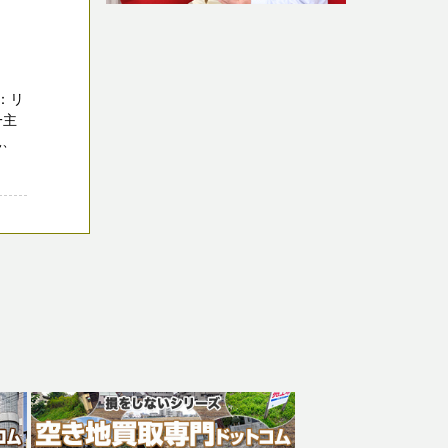
：リ
一主
況、