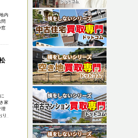
地内
お問
や窓
、
松
さに
き家
管理
おり