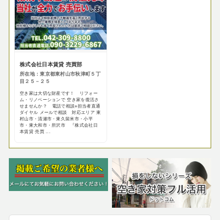
株式会社日本賃貸 売買部
所在地：東京都東村山市秋津町５丁
目２５－２５
空き家は大切な財産です！ リフォー
ム・リノベーションで 空き家を復活さ
せませんか？ 電話で相談※担当者直通
ダイヤル メールで相談 対応エリア 東
村山市・清瀬市・東久留米市・小平
市・東大和市・所沢市 『株式会社日
本賃貸 売買 ...