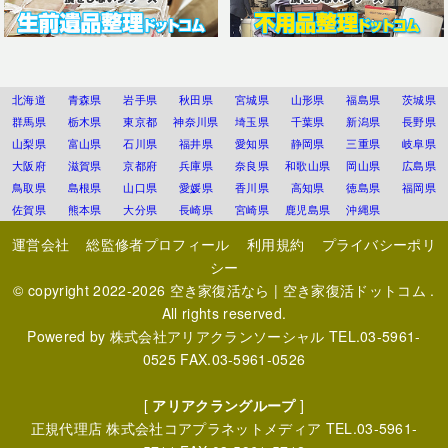
北海道
青森県
岩手県
秋田県
宮城県
山形県
福島県
茨城県
群馬県
栃木県
東京都
神奈川県
埼玉県
千葉県
新潟県
長野県
山梨県
富山県
石川県
福井県
愛知県
静岡県
三重県
岐阜県
大阪府
滋賀県
京都府
兵庫県
奈良県
和歌山県
岡山県
広島県
鳥取県
島根県
山口県
愛媛県
香川県
高知県
徳島県
福岡県
佐賀県
熊本県
大分県
長崎県
宮崎県
鹿児島県
沖縄県
運営会社
総監修者プロフィール
利用規約
プライバシーポリ
シー
© copyright 2022-2026
空き家復活なら | 空き家復活ドットコム
.
All rights reserved.
Powered by
株式会社アリアクランソーシャル
TEL.03-5961-
0525 FAX.03-5961-0526
[
アリアクラングループ
]
正規代理店
株式会社コアプラネットメディア
TEL.03-5961-