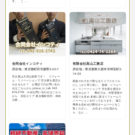
す。 こ ...
合同会社インコティ
有限会社高山工務店
所在地：東京都町田市森野2-20-7
所在地：東京都東久留米市神宝町2-
14-23
空き家は大切な財産です！ リフォー
ム・リノベーションで 空き家を復活さ
家族それぞれで異なるライフスタイル
せませんか？ お電話でのお問い合わ
にしっかり寄り添い、 新築・リフォー
せはこちらから phone_in_talk 042-
ム・リノベーションで 空き家を復活さ
816-2743 mailお問い合わせはこちら
せませんか？ 弊社では、外壁塗装や
から 対応エリア 東京都町田市・神奈
水回りを含め 多岐に渡るリフォームリ
川県 ...
ノベーションを行っております。 施工
事例を含めぜひ弊社ホームページをご
覧ください。 お住まいのお悩みな
ら、なん ...