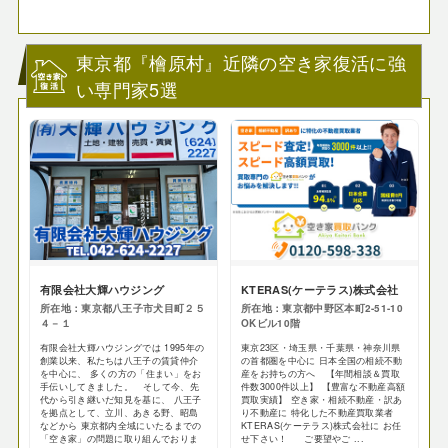
東京都『檜原村』近隣の空き家復活に強
い専門家5選
有限会社大輝ハウジング
KTERAS(ケーテラス)株式会社
所在地：東京都八王子市犬目町２５
所在地：東京都中野区本町2-51-10
４－１
OKビル10階
有限会社大輝ハウジングでは 1995年の
東京23区・埼玉県・千葉県・神奈川県
創業以来、私たちは八王子の賃貸仲介
の首都圏を中心に 日本全国の相続不動
を中心に、 多くの方の「住まい」をお
産をお持ちの方へ 【年間相談＆買取
手伝いしてきました。 そして今、先
件数3000件以上】 【豊富な不動産高額
代から引き継いだ知見を基に、 八王子
買取実績】 空き家・相続不動産・訳あ
を拠点として、立川、あきる野、昭島
り不動産に 特化した不動産買取業者
などから 東京都内全域にいたるまでの
KTERAS(ケーテラス)株式会社に お任
「空き家」の問題に取り組んでおりま
せ下さい！ ご要望やご ...