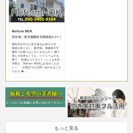
Reform NDK
所在地：東京都調布市国領町6-27-1
調布市を中心に空き家をお持ちの方
接道が足りない、旗竿地、再建築不可
物件でお困りはございませんか？ 建て
替えが出来なくても、リフォームする
事で、 快適かつスタイリッシュな生活
空間を Reform NDKにお任せくださ
い！ お電話でのお問い合わせはこち
らから ☎ ...
もっと見る