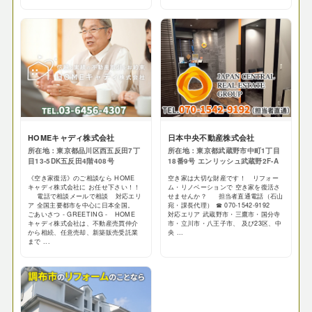
HOMEキャディ株式会社
日本中央不動産株式会社
所在地：東京都品川区西五反田7丁
所在地：東京都武蔵野市中町1丁目
目13-5DK五反田4階408号
18番9号 エンリッシュ武蔵野2F-A
《空き家復活》のご相談なら HOME
空き家は大切な財産です！ リフォー
キャディ株式会社に お任せ下さい！！
ム・リノベーションで 空き家を復活さ
電話で相談メールで相談 対応エリ
せませんか？ 担当者直通電話（石山
ア 全国主要都市を中心に日本全国。
宛・課長代理） ☎ 070-1542-9192
ごあいさつ - GREETING - HOME
対応エリア 武蔵野市・三鷹市・国分寺
キャディ株式会社は、不動産売買仲介
市・立川市・八王子市、 及び23区、中
から相続、任意売却、新築販売受託業
央 ...
まで ...