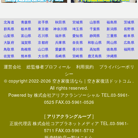
北海道
青森県
岩手県
秋田県
宮城県
山形県
福島県
茨城県
群馬県
栃木県
東京都
神奈川県
埼玉県
千葉県
新潟県
長野県
山梨県
富山県
石川県
福井県
愛知県
静岡県
三重県
岐阜県
大阪府
滋賀県
京都府
兵庫県
奈良県
和歌山県
岡山県
広島県
鳥取県
島根県
山口県
愛媛県
香川県
高知県
徳島県
福岡県
佐賀県
熊本県
大分県
長崎県
宮崎県
鹿児島県
沖縄県
運営会社
総監修者プロフィール
利用規約
プライバシーポリ
シー
© copyright 2022-2026
空き家復活なら | 空き家復活ドットコム
.
All rights reserved.
Powered by
株式会社アリアクランソーシャル
TEL.03-5961-
0525 FAX.03-5961-0526
[
アリアクラングループ
]
正規代理店
株式会社コアプラネットメディア
TEL.03-5961-
5711 FAX.03-5961-5712
販売特約店一覧はこちら