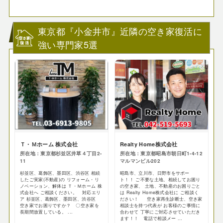
東京都『小金井市』近隣の空き家復活に
強い専門家5選
Ｔ・Ｍホーム 株式会社
Realty Home株式会社
所在地：東京都杉並区井草４丁目2-
所在地：東京都昭島市朝日町1-4-12
11
マルマンビル202
杉並区、葛飾区、墨田区、渋谷区 相続
昭島市、立川市、日野市をサポー
したご実家(不動産)の リフォーム・リ
ト！！ ご不要な土地、相続してお困り
ノベーション、解体は Ｔ・Ｍホーム 株
の空き家、 土地、不動産のお困りごと
式会社へ ご相談ください。 対応エリ
は Realty Home株式会社に ご相談く
ア 杉並区、葛飾区、墨田区、渋谷区
ださい！ 空き家再生診断士、空き家
空き家でお困りですか？ 〇空き家を
相談士を持つ代表が お客様のご事情に
長期間放置している。 ...
合わせて 丁寧にご対応させていただき
ます！！ 電話で相談メー ...